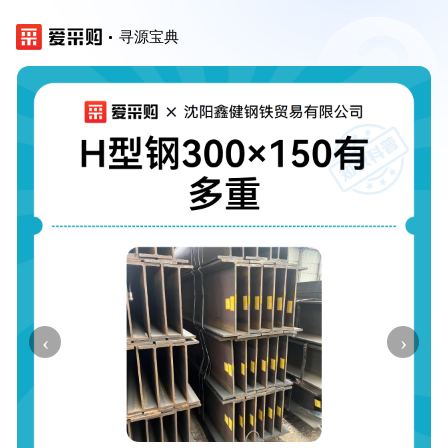
寻源宝典
‹
›