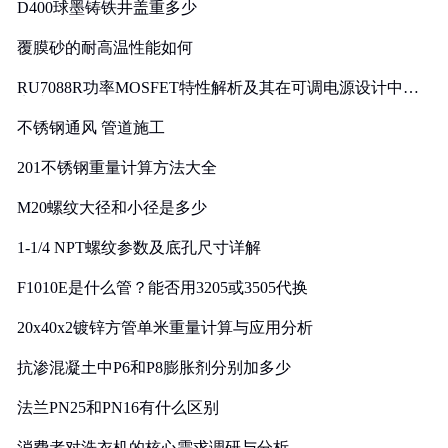
D400球墨铸铁井盖重多少
覆膜砂的耐高温性能如何
RU7088R功率MOSFET特性解析及其在可调电源设计中的
实践
不锈钢通风 管道施工
201不锈钢重量计算方法大全
M20螺纹大径和小径是多少
1-1/4 NPT螺纹参数及底孔尺寸详解
F1010E是什么管？能否用3205或3505代换
20x40x2镀锌方管单米重量计算与应用分析
抗渗混凝土中P6和P8膨胀剂分别加多少
法兰PN25和PN16有什么区别
消费者对洗衣机的核心需求调研与分析