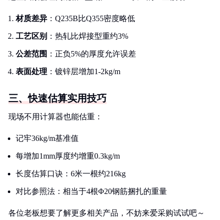
材质差异
：Q235B比Q355密度略低
工艺区别
：热轧比焊接型重约3%
公差范围
：正负5%的厚度允许误差
表面处理
：镀锌层增加1-2kg/m
三、快速估算实用技巧
现场不用计算器也能估重：
记牢36kg/m基准值
每增加1mm厚度约增重0.3kg/m
长度估算口诀：6米一根约216kg
对比参照法：相当于4根Φ20钢筋捆扎的重量
各位老板想要了解更多相关产品，不妨来爱采购试试吧～