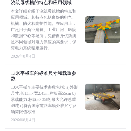
浇筑母线槽的特点和应用领域
本文详细介绍了浇筑母线槽的特点和
应用领域。其特点包括良好的电气、
机械、防火和防护性能。在应用上，
广泛用于商业建筑、工业厂房、医院
和数据中心等场所，凭借自身优势满
足不同领域对电力供应的高要求，保
障电力系统稳定运行。
2026年8月4日
13米平板车的标准尺寸和载重参
数
13米平板车主要技术参数包括: a)外形
尺寸:长13m×宽2.45m,栏板高55cm b)
承载能力:标载30-35吨,最大允许总重
49吨 c)符合国家道路车辆外廓尺寸及
轴荷限值标准
2026年8月4日