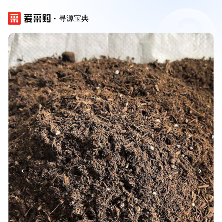
寻源宝典
‹
›