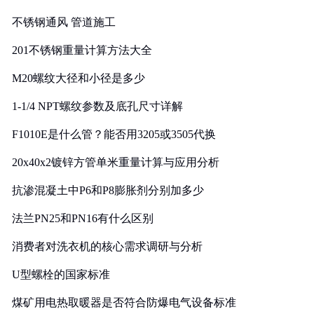
实践
不锈钢通风 管道施工
201不锈钢重量计算方法大全
M20螺纹大径和小径是多少
1-1/4 NPT螺纹参数及底孔尺寸详解
F1010E是什么管？能否用3205或3505代换
20x40x2镀锌方管单米重量计算与应用分析
抗渗混凝土中P6和P8膨胀剂分别加多少
法兰PN25和PN16有什么区别
消费者对洗衣机的核心需求调研与分析
U型螺栓的国家标准
煤矿用电热取暖器是否符合防爆电气设备标准