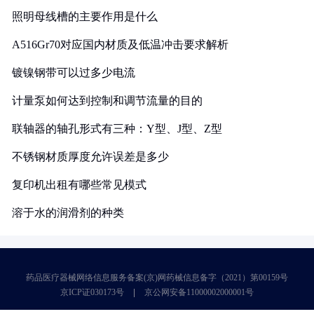
照明母线槽的主要作用是什么
A516Gr70对应国内材质及低温冲击要求解析
镀镍钢带可以过多少电流
计量泵如何达到控制和调节流量的目的
联轴器的轴孔形式有三种：Y型、J型、Z型
不锈钢材质厚度允许误差是多少
复印机出租有哪些常见模式
溶于水的润滑剂的种类
药品医疗器械网络信息服务备案(京)网药械信息备字（2021）第00159号
京ICP证030173号
京公网安备11000002000001号