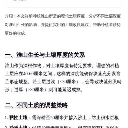
介绍：
本文详解种植淮山所需的理想土壤厚度，分析不同土层深度
对淮山生长的影响，并提供实用的土壤改良建议，帮助种植者获得
更好的收成。
一、淮山生长与土壤厚度的关系
淮山作为深根作物，对土壤厚度有特定要求。理想的种植
土层应在40-60厘米之间，这样的深度能确保块茎充分发育
且形态规整。若土层过浅（<30厘米），会导致块茎分叉畸
形；过厚（>80厘米）则可能延迟成熟。
二、不同土质的调整策略
黏性土壤
：需深耕至50厘米并掺入沙土，防止积水烂根
沙质土壤
：保持40厘米厚度即可，但需增加有机质保水