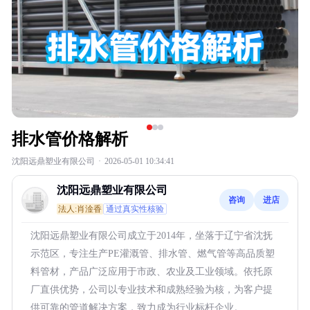
排水管价格解析
沈阳远鼎塑业有限公司
·
2026-05-01 10:34:41
沈阳远鼎塑业有限公司
咨询
进店
法人:肖淦香
通过真实性核验
沈阳远鼎塑业有限公司成立于2014年，坐落于辽宁省沈抚
示范区，专注生产PE灌溉管、排水管、燃气管等高品质塑
料管材，产品广泛应用于市政、农业及工业领域。依托原
厂直供优势，公司以专业技术和成熟经验为核，为客户提
供可靠的管道解决方案，致力成为行业标杆企业。