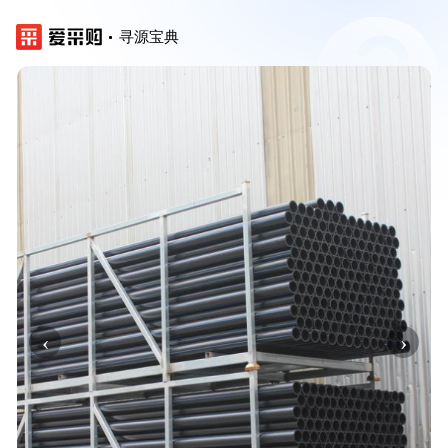
寻源宝典
‹
›