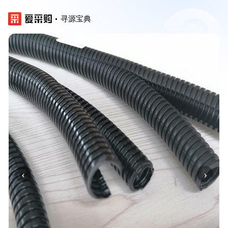
寻源宝典
‹
›