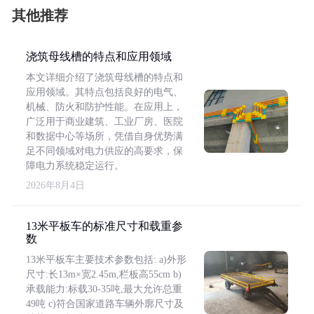
其他推荐
浇筑母线槽的特点和应用领域
本文详细介绍了浇筑母线槽的特点和
应用领域。其特点包括良好的电气、
机械、防火和防护性能。在应用上，
广泛用于商业建筑、工业厂房、医院
和数据中心等场所，凭借自身优势满
足不同领域对电力供应的高要求，保
障电力系统稳定运行。
2026年8月4日
13米平板车的标准尺寸和载重参
数
13米平板车主要技术参数包括: a)外形
尺寸:长13m×宽2.45m,栏板高55cm b)
承载能力:标载30-35吨,最大允许总重
49吨 c)符合国家道路车辆外廓尺寸及