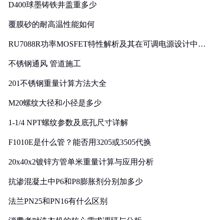
D400球墨铸铁井盖重多少
覆膜砂的耐高温性能如何
RU7088R功率MOSFET特性解析及其在可调电源设计中的
实践
不锈钢通风 管道施工
201不锈钢重量计算方法大全
M20螺纹大径和小径是多少
1-1/4 NPT螺纹参数及底孔尺寸详解
F1010E是什么管？能否用3205或3505代换
20x40x2镀锌方管单米重量计算与应用分析
抗渗混凝土中P6和P8膨胀剂分别加多少
法兰PN25和PN16有什么区别