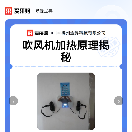
寻源宝典
‹
›