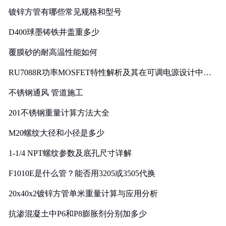
镀锌方管有哪些常见规格和型号
D400球墨铸铁井盖重多少
覆膜砂的耐高温性能如何
RU7088R功率MOSFET特性解析及其在可调电源设计中的
实践
不锈钢通风 管道施工
201不锈钢重量计算方法大全
M20螺纹大径和小径是多少
1-1/4 NPT螺纹参数及底孔尺寸详解
F1010E是什么管？能否用3205或3505代换
20x40x2镀锌方管单米重量计算与应用分析
抗渗混凝土中P6和P8膨胀剂分别加多少