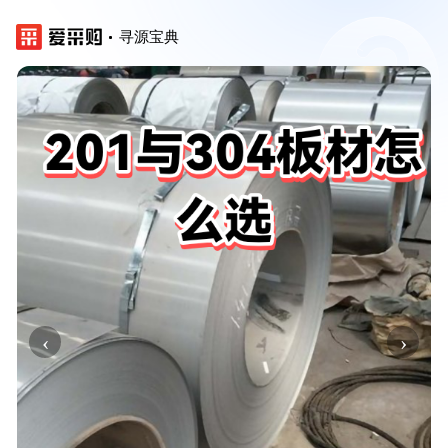
寻源宝典
‹
›