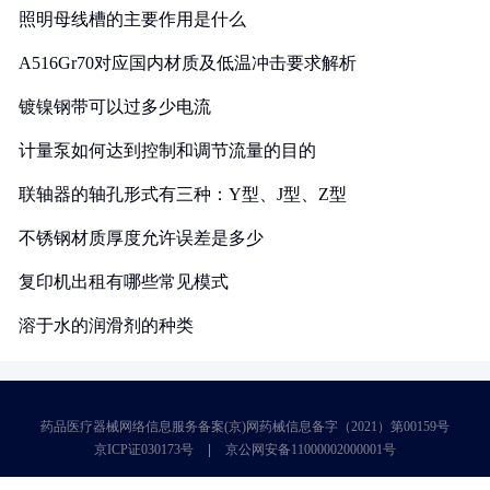
照明母线槽的主要作用是什么
A516Gr70对应国内材质及低温冲击要求解析
镀镍钢带可以过多少电流
计量泵如何达到控制和调节流量的目的
联轴器的轴孔形式有三种：Y型、J型、Z型
不锈钢材质厚度允许误差是多少
复印机出租有哪些常见模式
溶于水的润滑剂的种类
药品医疗器械网络信息服务备案(京)网药械信息备字（2021）第00159号
京ICP证030173号
京公网安备11000002000001号