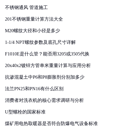
实践
不锈钢通风 管道施工
201不锈钢重量计算方法大全
M20螺纹大径和小径是多少
1-1/4 NPT螺纹参数及底孔尺寸详解
F1010E是什么管？能否用3205或3505代换
20x40x2镀锌方管单米重量计算与应用分析
抗渗混凝土中P6和P8膨胀剂分别加多少
法兰PN25和PN16有什么区别
消费者对洗衣机的核心需求调研与分析
U型螺栓的国家标准
煤矿用电热取暖器是否符合防爆电气设备标准