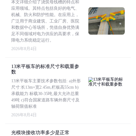
本文详细介绍了浇筑母线槽的特点和
应用领域。其特点包括良好的电气、
机械、防火和防护性能。在应用上，
广泛用于商业建筑、工业厂房、医院
和数据中心等场所，凭借自身优势满
足不同领域对电力供应的高要求，保
障电力系统稳定运行。
2026年8月4日
13米平板车的标准尺寸和载重参
数
13米平板车主要技术参数包括: a)外形
尺寸:长13m×宽2.45m,栏板高55cm b)
承载能力:标载30-35吨,最大允许总重
49吨 c)符合国家道路车辆外廓尺寸及
轴荷限值标准
2026年8月4日
光模块接收功率多少是正常