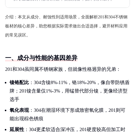
介绍：
本文从成分、耐蚀性到适用场景，全面解析201和304不锈钢
板材的核心差异，助您根据实际需求做出合适选择，避开材料应用
的常见误区。
一、成分与性能的基因差异
201和304虽同属不锈钢家族，但就像性格迥异的兄弟：
镍铬配比
：304含镍8%-11%，铬18%-20%，像自带防锈盾
牌；201镍含量仅1%-3%，用锰替代部分镍，更像经济型
选手
氧化表现
：304在潮湿环境下形成致密氧化膜，201则可
能出现棕色锈痕
延展性
：304更柔软适合深冲压，201硬度较高但加工时