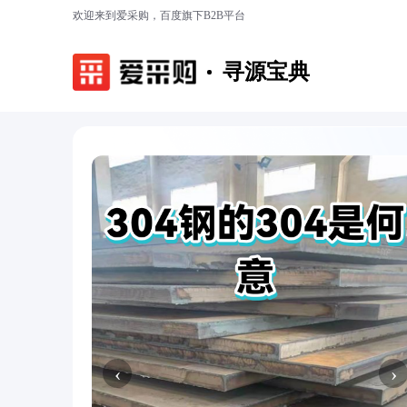
欢迎来到爱采购，百度旗下B2B平台
寻源宝典
‹
›