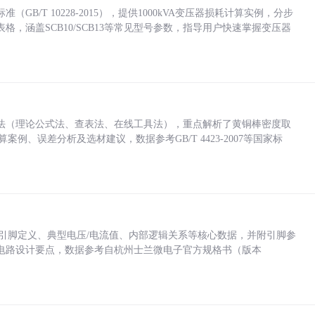
/T 10228-2015），提供1000kVA变压器损耗计算实例，分步
，涵盖SCB10/SCB13等常见型号参数，指导用户快速掌握变压器
法（理论公式法、查表法、在线工具法），重点解析了黄铜棒密度取
计算案例、误差分析及选材建议，数据参考GB/T 4423-2007等国家标
括各引脚定义、典型电压/电流值、内部逻辑关系等核心数据，并附引脚参
电路设计要点，数据参考自杭州士兰微电子官方规格书（版本