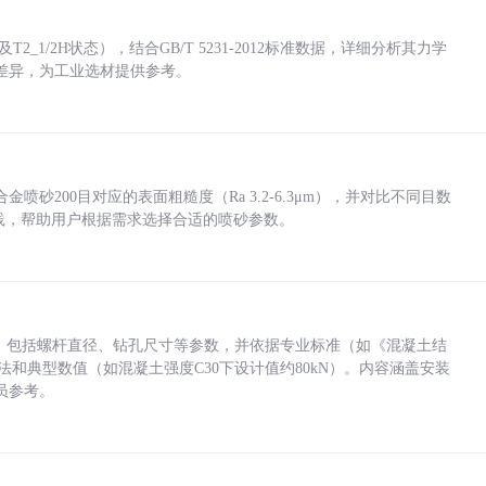
_1/2H状态），结合GB/T 5231-2012标准数据，详细分析其力学
差异，为工业选材提供参考。
砂200目对应的表面粗糙度（Ra 3.2-6.3μm），并对比不同目数
业实践，帮助用户根据需求选择合适的喷砂参数。
力，包括螺杆直径、钻孔尺寸等参数，并依据专业标准（如《混凝土结
方法和典型数值（如混凝土强度C30下设计值约80kN）。内容涵盖安装
员参考。