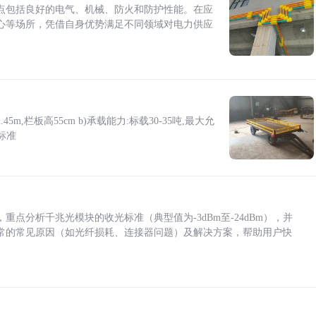
点包括良好的电气、机械、防火和防护性能。在应
心等场所，凭借自身优势满足不同领域对电力供应
5m,栏板高55cm b)承载能力:标载30-35吨,最大允
标准
点分析千兆光模块的收光标准（典型值为-3dBm至-24dBm），并
常的常见原因（如光纤损耗、连接器问题）及解决方案，帮助用户快