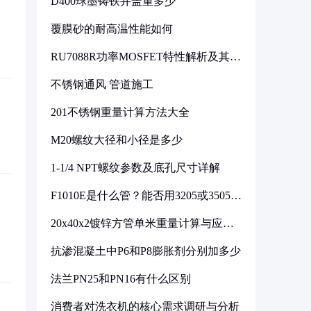
D400球墨铸铁井盖重多少
覆膜砂的耐高温性能如何
RU7088R功率MOSFET特性解析及其在
可调电源设计中的实践
不锈钢通风 管道施工
201不锈钢重量计算方法大全
M20螺纹大径和小径是多少
1-1/4 NPT螺纹参数及底孔尺寸详解
F1010E是什么管？能否用3205或3505代
换
20x40x2镀锌方管单米重量计算与应用
分析
抗渗混凝土中P6和P8膨胀剂分别加多少
法兰PN25和PN16有什么区别
消费者对洗衣机的核心需求调研与分析