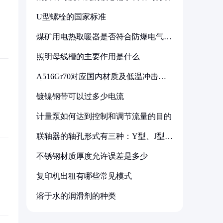
U型螺栓的国家标准
煤矿用电热取暖器是否符合防爆电气设
备标准
照明母线槽的主要作用是什么
A516Gr70对应国内材质及低温冲击要
求解析
镀镍钢带可以过多少电流
计量泵如何达到控制和调节流量的目的
联轴器的轴孔形式有三种：Y型、J型、
Z型
不锈钢材质厚度允许误差是多少
复印机出租有哪些常见模式
溶于水的润滑剂的种类