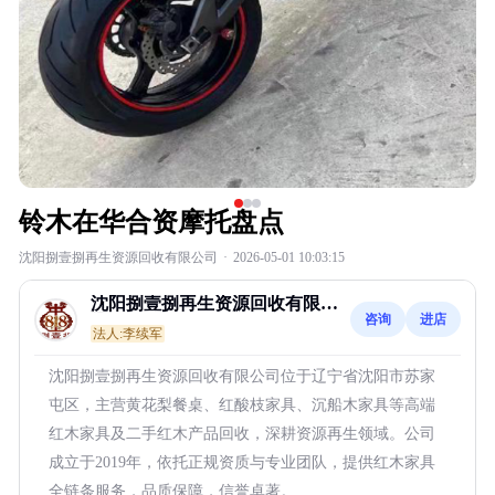
铃木在华合资摩托盘点
沈阳捌壹捌再生资源回收有限公司
·
2026-05-01 10:03:15
沈阳捌壹捌再生资源回收有限公
咨询
进店
司
法人:李续军
沈阳捌壹捌再生资源回收有限公司位于辽宁省沈阳市苏家
屯区，主营黄花梨餐桌、红酸枝家具、沉船木家具等高端
红木家具及二手红木产品回收，深耕资源再生领域。公司
成立于2019年，依托正规资质与专业团队，提供红木家具
全链条服务，品质保障，信誉卓著。