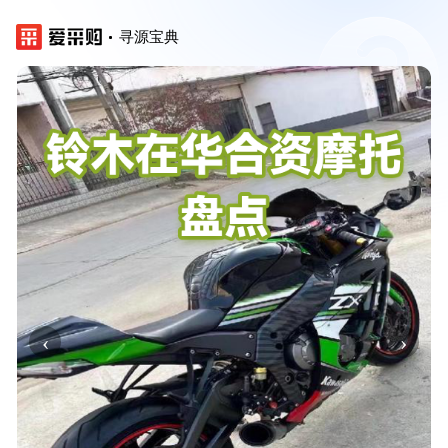
寻源宝典
‹
›