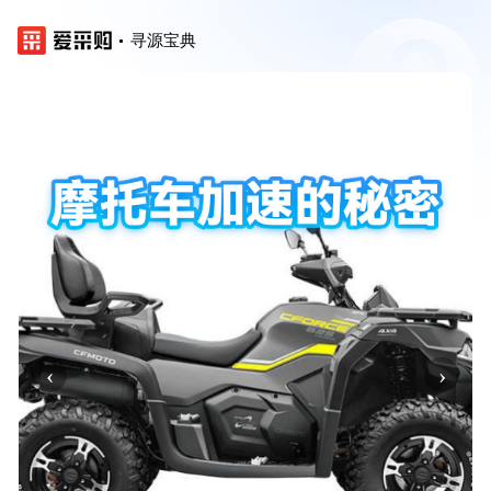
寻源宝典
‹
›