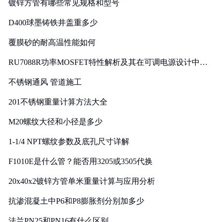
镀锌方管有哪些常见规格和型号
D400球墨铸铁井盖重多少
覆膜砂的耐高温性能如何
RU7088R功率MOSFET特性解析及其在可调电源设计中的
实践
不锈钢通风 管道施工
201不锈钢重量计算方法大全
M20螺纹大径和小径是多少
1-1/4 NPT螺纹参数及底孔尺寸详解
F1010E是什么管？能否用3205或3505代换
20x40x2镀锌方管单米重量计算与应用分析
抗渗混凝土中P6和P8膨胀剂分别加多少
法兰PN25和PN16有什么区别