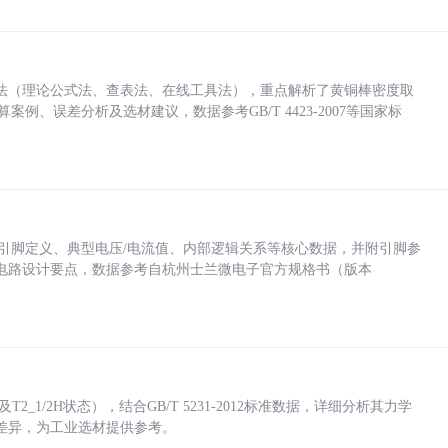
法（理论公式法、查表法、在线工具法），重点解析了黄铜棒密度取
计算案例、误差分析及选材建议，数据参考GB/T 4423-2007等国家标
括各引脚定义、典型电压/电流值、内部逻辑关系等核心数据，并附引脚参
电路设计要点，数据参考自杭州士兰微电子官方规格书（版本
_1/2H状态），结合GB/T 5231-2012标准数据，详细分析其力学
差异，为工业选材提供参考。