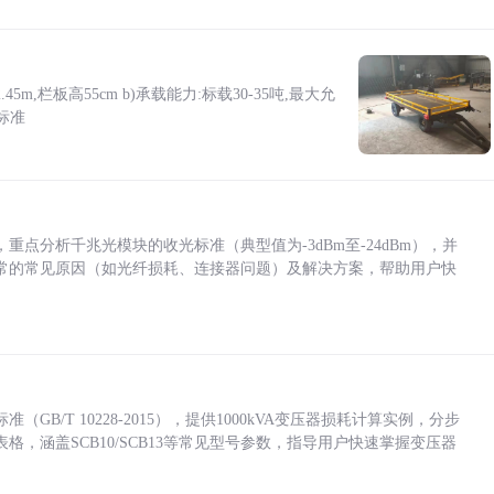
5m,栏板高55cm b)承载能力:标载30-35吨,最大允
标准
点分析千兆光模块的收光标准（典型值为-3dBm至-24dBm），并
常的常见原因（如光纤损耗、连接器问题）及解决方案，帮助用户快
/T 10228-2015），提供1000kVA变压器损耗计算实例，分步
，涵盖SCB10/SCB13等常见型号参数，指导用户快速掌握变压器