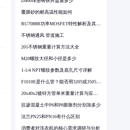
D400球墨铸铁井盖重多少
覆膜砂的耐高温性能如何
RU7088R功率MOSFET特性解析及其在
可调电源设计中的实践
不锈钢通风 管道施工
201不锈钢重量计算方法大全
M20螺纹大径和小径是多少
1-1/4 NPT螺纹参数及底孔尺寸详解
F1010E是什么管？能否用3205或3505代
换
20x40x2镀锌方管单米重量计算与应用
分析
抗渗混凝土中P6和P8膨胀剂分别加多少
法兰PN25和PN16有什么区别
消费者对洗衣机的核心需求调研与分析