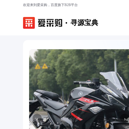
欢迎来到爱采购，百度旗下B2B平台
寻源宝典
‹
›