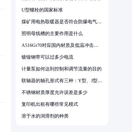
U型螺栓的国家标准
煤矿用电热取暖器是否符合防爆电气设
备标准
照明母线槽的主要作用是什么
A516Gr70对应国内材质及低温冲击要
求解析
镀镍钢带可以过多少电流
计量泵如何达到控制和调节流量的目的
联轴器的轴孔形式有三种：Y型、J型、
Z型
不锈钢材质厚度允许误差是多少
复印机出租有哪些常见模式
溶于水的润滑剂的种类