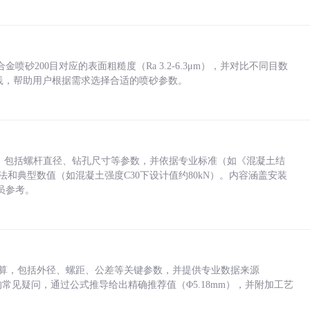
砂200目对应的表面粗糙度（Ra 3.2-6.3μm），并对比不同目数
业实践，帮助用户根据需求选择合适的喷砂参数。
力，包括螺杆直径、钻孔尺寸等参数，并依据专业标准（如《混凝土结
方法和典型数值（如混凝土强度C30下设计值约80kN）。内容涵盖安装
员参考。
底孔计算，包括外径、螺距、公差等关键参数，并提供专业数据来源
孔尺寸的常见疑问，通过公式推导给出精确推荐值（Φ5.18mm），并附加工艺