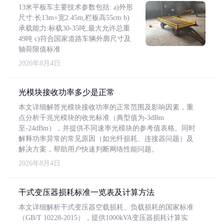
13米平板车主要技术参数包括: a)外形
尺寸:长13m×宽2.45m,栏板高55cm b)
承载能力:标载30-35吨,最大允许总重
49吨 c)符合国家道路车辆外廓尺寸及
轴荷限值标准
2026年8月4日
光模块接收功率多少是正常
本文详细解答光模块接收功率的正常范围及影响因素，重
点分析千兆光模块的收光标准（典型值为-3dBm
至-24dBm），并提供不同速率光模块的参考值表格。同时
解释功率异常的常见原因（如光纤损耗、连接器问题）及
解决方案，帮助用户快速判断网络性能问题。
2026年8月4日
干式变压器损耗标准一览表及计算方法
本文详细解析干式变压器空载损耗、负载损耗的国家标准
（GB/T 10228-2015），提供1000kVA变压器损耗计算实