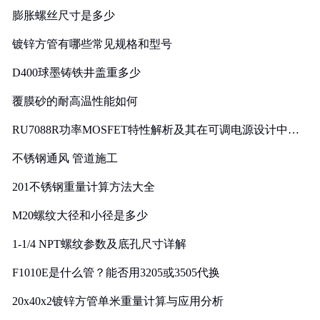
膨胀螺丝尺寸是多少
镀锌方管有哪些常见规格和型号
D400球墨铸铁井盖重多少
覆膜砂的耐高温性能如何
RU7088R功率MOSFET特性解析及其在可调电源设计中的
实践
不锈钢通风 管道施工
201不锈钢重量计算方法大全
M20螺纹大径和小径是多少
1-1/4 NPT螺纹参数及底孔尺寸详解
F1010E是什么管？能否用3205或3505代换
20x40x2镀锌方管单米重量计算与应用分析