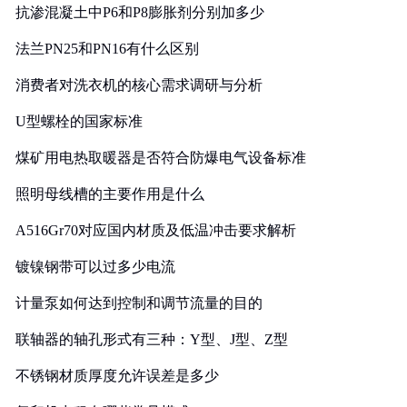
抗渗混凝土中P6和P8膨胀剂分别加多少
法兰PN25和PN16有什么区别
消费者对洗衣机的核心需求调研与分析
U型螺栓的国家标准
煤矿用电热取暖器是否符合防爆电气设备标准
照明母线槽的主要作用是什么
A516Gr70对应国内材质及低温冲击要求解析
镀镍钢带可以过多少电流
计量泵如何达到控制和调节流量的目的
联轴器的轴孔形式有三种：Y型、J型、Z型
不锈钢材质厚度允许误差是多少