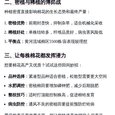
二、密植与稀植的博弈战
种植密度直接影响棉花的生长态势和最终产量：
密植优势
：前期封垄快，抑制杂草，适合机械化采收
稀植好处
：单株结铃多，纤维品质好，病虫害风险低
平衡点
：黄河流域棉区5500株/亩表现较理想
三、让每株棉花都发挥潜力
想要棉花高产又优质？试试这些田间妙招：
品种选择
：紧凑型品种适合密植，松散型需要更大空间
水肥调控
：密植棉田要增加磷钾肥，减少后期脱肥
整枝技巧
：适时打顶能控制株高，促进棉铃发育
病虫防控
：通风不良的密植田要提前预防烂铃病