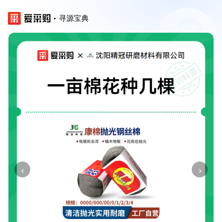
寻源宝典
‹
›