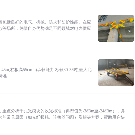
点包括良好的电气、机械、防火和防护性能。在应
心等场所，凭借自身优势满足不同领域对电力供应
5m,栏板高55cm b)承载能力:标载30-35吨,最大允
标准
点分析千兆光模块的收光标准（典型值为-3dBm至-24dBm），并
常的常见原因（如光纤损耗、连接器问题）及解决方案，帮助用户快