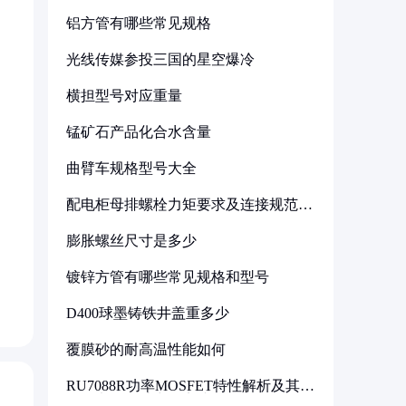
铝方管有哪些常见规格
光线传媒参投三国的星空爆冷
横担型号对应重量
锰矿石产品化合水含量
曲臂车规格型号大全
配电柜母排螺栓力矩要求及连接规范详
解
膨胀螺丝尺寸是多少
镀锌方管有哪些常见规格和型号
D400球墨铸铁井盖重多少
覆膜砂的耐高温性能如何
RU7088R功率MOSFET特性解析及其在
可调电源设计中的实践