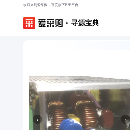
欢迎来到爱采购，百度旗下B2B平台
寻源宝典
‹
›