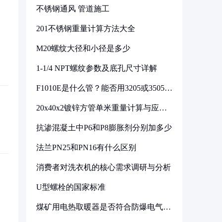
不锈钢通风 管道施工
201不锈钢重量计算方法大全
M20螺纹大径和小径是多少
1-1/4 NPT螺纹参数及底孔尺寸详解
F1010E是什么管？能否用3205或3505代
换
20x40x2镀锌方管单米重量计算与应用
分析
抗渗混凝土中P6和P8膨胀剂分别加多少
法兰PN25和PN16有什么区别
消费者对洗衣机的核心需求调研与分析
U型螺栓的国家标准
煤矿用电热取暖器是否符合防爆电气设
备标准