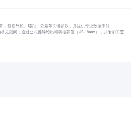
底孔计算，包括外径、螺距、公差等关键参数，并提供专业数据来源
孔尺寸的常见疑问，通过公式推导给出精确推荐值（Φ5.18mm），并附加工艺
药品医疗器械网络信息服务备案(京)网药械信息备字（2021）第00159号
京ICP证030173号
京公网安备11000002000001号