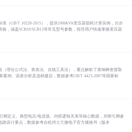
/T 10228-2015），提供1000kVA变压器损耗计算实例，分步
，涵盖SCB10/SCB13等常见型号参数，指导用户快速掌握变压器
法（理论公式法、查表法、在线工具法），重点解析了黄铜棒密度取
计算案例、误差分析及选材建议，数据参考GB/T 4423-2007等国家标
括各引脚定义、典型电压/电流值、内部逻辑关系等核心数据，并附引脚参
电路设计要点，数据参考自杭州士兰微电子官方规格书（版本