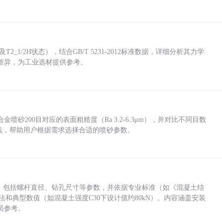
_1/2H状态），结合GB/T 5231-2012标准数据，详细分析其力学
差异，为工业选材提供参考。
砂200目对应的表面粗糙度（Ra 3.2-6.3μm），并对比不同目数
业实践，帮助用户根据需求选择合适的喷砂参数。
力，包括螺杆直径、钻孔尺寸等参数，并依据专业标准（如《混凝土结
方法和典型数值（如混凝土强度C30下设计值约80kN）。内容涵盖安装
员参考。