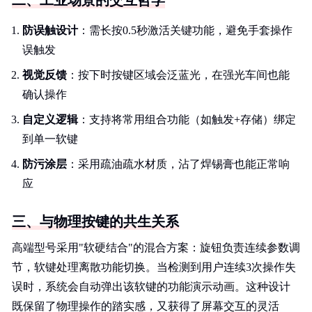
二、工业场景的交互哲学
防误触设计
：需长按0.5秒激活关键功能，避免手套操作
误触发
视觉反馈
：按下时按键区域会泛蓝光，在强光车间也能
确认操作
自定义逻辑
：支持将常用组合功能（如触发+存储）绑定
到单一软键
防污涂层
：采用疏油疏水材质，沾了焊锡膏也能正常响
应
三、与物理按键的共生关系
高端型号采用"软硬结合"的混合方案：旋钮负责连续参数调
节，软键处理离散功能切换。当检测到用户连续3次操作失
误时，系统会自动弹出该软键的功能演示动画。这种设计
既保留了物理操作的踏实感，又获得了屏幕交互的灵活