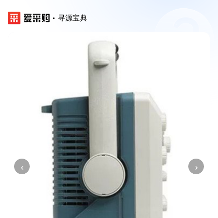
寻源宝典
‹
›