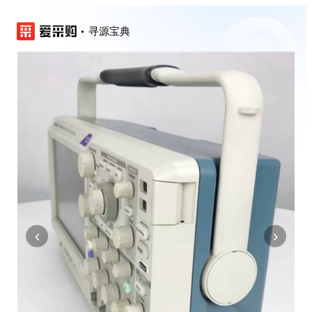
寻源宝典
‹
›