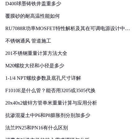
D400球墨铸铁井盖重多少
覆膜砂的耐高温性能如何
RU7088R功率MOSFET特性解析及其在可调电源设计中的
实践
不锈钢通风 管道施工
201不锈钢重量计算方法大全
M20螺纹大径和小径是多少
1-1/4 NPT螺纹参数及底孔尺寸详解
F1010E是什么管？能否用3205或3505代换
20x40x2镀锌方管单米重量计算与应用分析
抗渗混凝土中P6和P8膨胀剂分别加多少
法兰PN25和PN16有什么区别