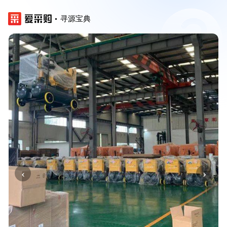
寻源宝典
‹
›