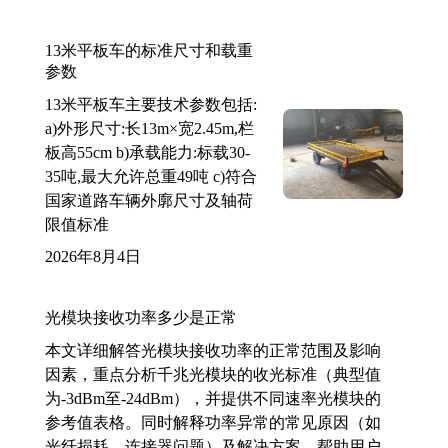
13米平板车的标准尺寸和载重
参数
13米平板车主要技术参数包括:
a)外形尺寸:长13m×宽2.45m,栏
板高55cm b)承载能力:标载30-
35吨,最大允许总重49吨 c)符合
国家道路车辆外廓尺寸及轴荷
限值标准
2026年8月4日
光模块接收功率多少是正常
本文详细解答光模块接收功率的正常范围及影响
因素，重点分析千兆光模块的收光标准（典型值
为-3dBm至-24dBm），并提供不同速率光模块的
参考值表格。同时解释功率异常的常见原因（如
光纤损耗、连接器问题）及解决方案，帮助用户