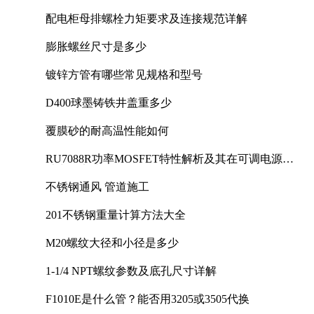
配电柜母排螺栓力矩要求及连接规范详解
膨胀螺丝尺寸是多少
镀锌方管有哪些常见规格和型号
D400球墨铸铁井盖重多少
覆膜砂的耐高温性能如何
RU7088R功率MOSFET特性解析及其在可调电源设
计中的实践
不锈钢通风 管道施工
201不锈钢重量计算方法大全
M20螺纹大径和小径是多少
1-1/4 NPT螺纹参数及底孔尺寸详解
F1010E是什么管？能否用3205或3505代换