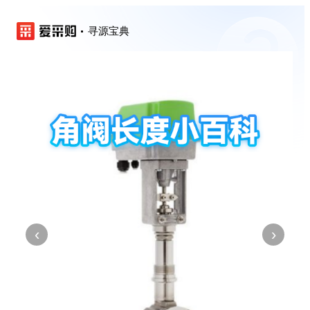
寻源宝典
‹
›