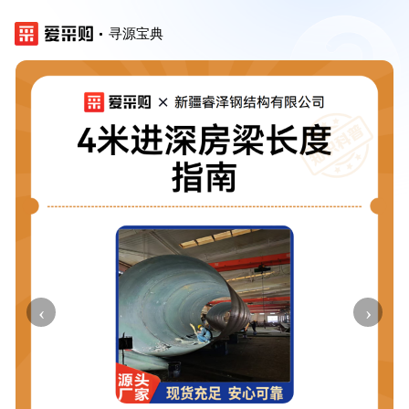
寻源宝典
‹
›