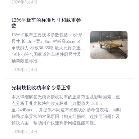
2026年8月4日
13米平板车的标准尺寸和载重参
数
13米平板车主要技术参数包括: a)外形
尺寸:长13m×宽2.45m,栏板高55cm b)
承载能力:标载30-35吨,最大允许总重
49吨 c)符合国家道路车辆外廓尺寸及
轴荷限值标准
2026年8月4日
光模块接收功率多少是正常
本文详细解答光模块接收功率的正常范围及影响因素，重
点分析千兆光模块的收光标准（典型值为-3dBm
至-24dBm），并提供不同速率光模块的参考值表格。同时
解释功率异常的常见原因（如光纤损耗、连接器问题）及
解决方案，帮助用户快速判断网络性能问题。
2026年8月4日