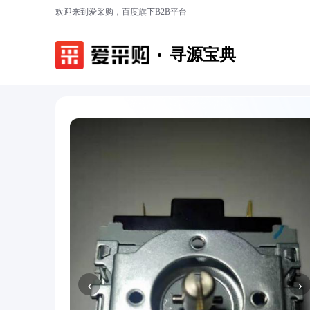
欢迎来到爱采购，百度旗下B2B平台
寻源宝典
‹
›