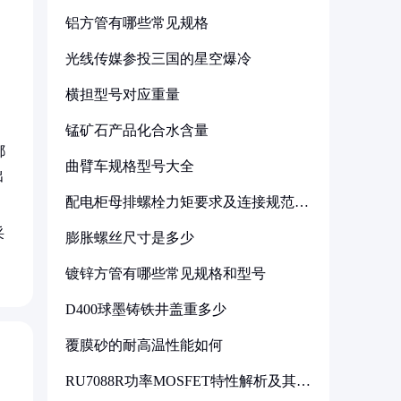
铝方管有哪些常见规格
光线传媒参投三国的星空爆冷
横担型号对应重量
锰矿石产品化合水含量
都
曲臂车规格型号大全
出
配电柜母排螺栓力矩要求及连接规范详
解
采
膨胀螺丝尺寸是多少
镀锌方管有哪些常见规格和型号
D400球墨铸铁井盖重多少
覆膜砂的耐高温性能如何
RU7088R功率MOSFET特性解析及其在
可调电源设计中的实践