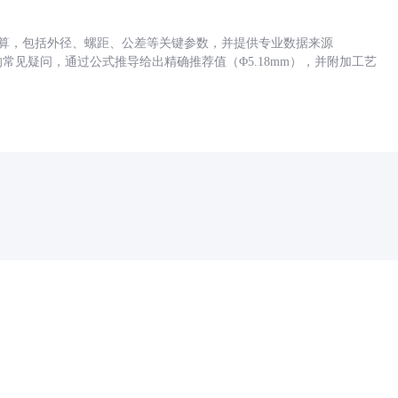
底孔计算，包括外径、螺距、公差等关键参数，并提供专业数据来源
孔尺寸的常见疑问，通过公式推导给出精确推荐值（Φ5.18mm），并附加工艺
药品医疗器械网络信息服务备案(京)网药械信息备字（2021）第00159号
京ICP证030173号
京公网安备11000002000001号