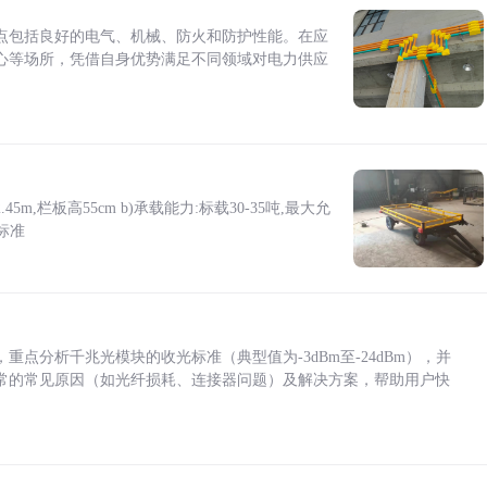
点包括良好的电气、机械、防火和防护性能。在应
心等场所，凭借自身优势满足不同领域对电力供应
5m,栏板高55cm b)承载能力:标载30-35吨,最大允
标准
点分析千兆光模块的收光标准（典型值为-3dBm至-24dBm），并
常的常见原因（如光纤损耗、连接器问题）及解决方案，帮助用户快