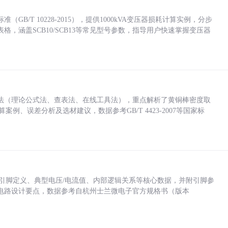
/T 10228-2015），提供1000kVA变压器损耗计算实例，分步
，涵盖SCB10/SCB13等常见型号参数，指导用户快速掌握变压器
法（理论公式法、查表法、在线工具法），重点解析了黄铜棒密度取
计算案例、误差分析及选材建议，数据参考GB/T 4423-2007等国家标
括各引脚定义、典型电压/电流值、内部逻辑关系等核心数据，并附引脚参
电路设计要点，数据参考自杭州士兰微电子官方规格书（版本