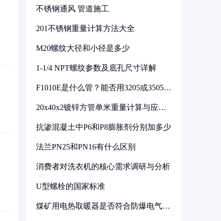
不锈钢通风 管道施工
201不锈钢重量计算方法大全
M20螺纹大径和小径是多少
1-1/4 NPT螺纹参数及底孔尺寸详解
F1010E是什么管？能否用3205或3505代
换
20x40x2镀锌方管单米重量计算与应用
分析
抗渗混凝土中P6和P8膨胀剂分别加多少
法兰PN25和PN16有什么区别
消费者对洗衣机的核心需求调研与分析
U型螺栓的国家标准
煤矿用电热取暖器是否符合防爆电气设
备标准