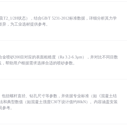
_1/2H状态），结合GB/T 5231-2012标准数据，详细分析其力学
差异，为工业选材提供参考。
砂200目对应的表面粗糙度（Ra 3.2-6.3μm），并对比不同目数
业实践，帮助用户根据需求选择合适的喷砂参数。
力，包括螺杆直径、钻孔尺寸等参数，并依据专业标准（如《混凝土结
方法和典型数值（如混凝土强度C30下设计值约80kN）。内容涵盖安装
员参考。