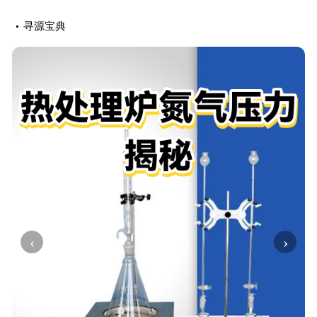
寻源宝典
‹
›