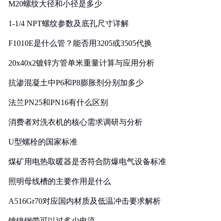
M20螺纹大径和小径是多少
1-1/4 NPT螺纹参数及底孔尺寸详解
F1010E是什么管？能否用3205或3505代换
20x40x2镀锌方管单米重量计算与应用分析
抗渗混凝土中P6和P8膨胀剂分别加多少
法兰PN25和PN16有什么区别
消费者对洗衣机的核心需求调研与分析
U型螺栓的国家标准
煤矿用电热取暖器是否符合防爆电气设备标准
照明母线槽的主要作用是什么
A516Gr70对应国内材质及低温冲击要求解析
镀镍钢带可以过多少电流