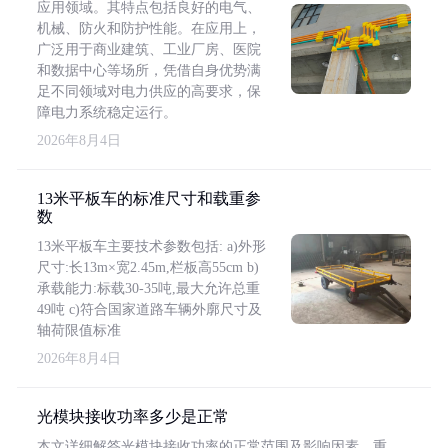
应用领域。其特点包括良好的电气、
机械、防火和防护性能。在应用上，
广泛用于商业建筑、工业厂房、医院
和数据中心等场所，凭借自身优势满
足不同领域对电力供应的高要求，保
障电力系统稳定运行。
2026年8月4日
13米平板车的标准尺寸和载重参
数
13米平板车主要技术参数包括: a)外形
尺寸:长13m×宽2.45m,栏板高55cm b)
承载能力:标载30-35吨,最大允许总重
49吨 c)符合国家道路车辆外廓尺寸及
轴荷限值标准
2026年8月4日
光模块接收功率多少是正常
本文详细解答光模块接收功率的正常范围及影响因素，重