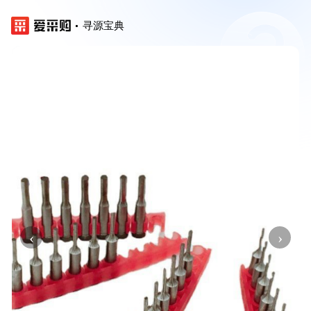
寻源宝典
‹
›