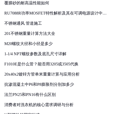
覆膜砂的耐高温性能如何
RU7088R功率MOSFET特性解析及其在可调电源设计中的
实践
不锈钢通风 管道施工
201不锈钢重量计算方法大全
M20螺纹大径和小径是多少
1-1/4 NPT螺纹参数及底孔尺寸详解
F1010E是什么管？能否用3205或3505代换
20x40x2镀锌方管单米重量计算与应用分析
抗渗混凝土中P6和P8膨胀剂分别加多少
法兰PN25和PN16有什么区别
消费者对洗衣机的核心需求调研与分析