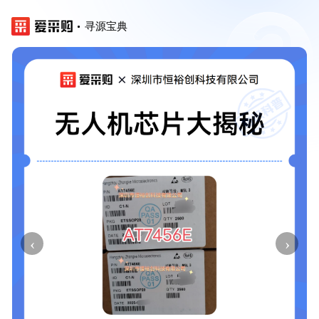
寻源宝典
‹
›