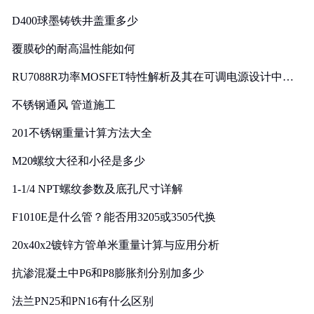
D400球墨铸铁井盖重多少
覆膜砂的耐高温性能如何
RU7088R功率MOSFET特性解析及其在可调电源设计中的
实践
不锈钢通风 管道施工
201不锈钢重量计算方法大全
M20螺纹大径和小径是多少
1-1/4 NPT螺纹参数及底孔尺寸详解
F1010E是什么管？能否用3205或3505代换
20x40x2镀锌方管单米重量计算与应用分析
抗渗混凝土中P6和P8膨胀剂分别加多少
法兰PN25和PN16有什么区别