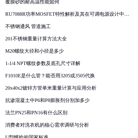
覆膜砂的耐高温性能如何
RU7088R功率MOSFET特性解析及其在可调电源设计中的
实践
不锈钢通风 管道施工
201不锈钢重量计算方法大全
M20螺纹大径和小径是多少
1-1/4 NPT螺纹参数及底孔尺寸详解
F1010E是什么管？能否用3205或3505代换
20x40x2镀锌方管单米重量计算与应用分析
抗渗混凝土中P6和P8膨胀剂分别加多少
法兰PN25和PN16有什么区别
消费者对洗衣机的核心需求调研与分析
U型螺栓的国家标准