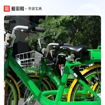
寻源宝典
‹
›