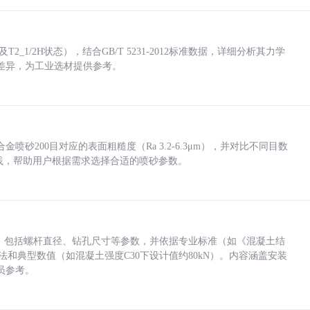
_1/2H状态），结合GB/T 5231-2012标准数据，详细分析其力学
差异，为工业选材提供参考。
砂200目对应的表面粗糙度（Ra 3.2-6.3μm），并对比不同目数
业实践，帮助用户根据需求选择合适的喷砂参数。
力，包括螺杆直径、钻孔尺寸等参数，并依据专业标准（如《混凝土结
方法和典型数值（如混凝土强度C30下设计值约80kN）。内容涵盖安装
员参考。