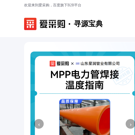
欢迎来到爱采购，百度旗下B2B平台
寻源宝典
‹
›