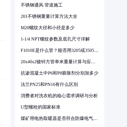
不锈钢通风 管道施工
201不锈钢重量计算方法大全
M20螺纹大径和小径是多少
1-1/4 NPT螺纹参数及底孔尺寸详解
F1010E是什么管？能否用3205或3505代
换
20x40x2镀锌方管单米重量计算与应用
分析
抗渗混凝土中P6和P8膨胀剂分别加多少
法兰PN25和PN16有什么区别
消费者对洗衣机的核心需求调研与分析
U型螺栓的国家标准
煤矿用电热取暖器是否符合防爆电气设
备标准