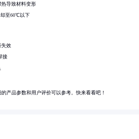
骤热导致材料变形
却至60℃以下
否失效
焊接
足
细的产品参数和用户评价可以参考。快来看看吧！