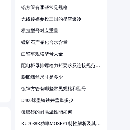
铝方管有哪些常见规格
光线传媒参投三国的星空爆冷
横担型号对应重量
锰矿石产品化合水含量
曲臂车规格型号大全
配电柜母排螺栓力矩要求及连接规范详
解
膨胀螺丝尺寸是多少
镀锌方管有哪些常见规格和型号
D400球墨铸铁井盖重多少
覆膜砂的耐高温性能如何
RU7088R功率MOSFET特性解析及其在
可调电源设计中的实践