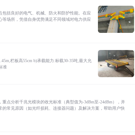
点包括良好的电气、机械、防火和防护性能。在应
心等场所，凭借自身优势满足不同领域对电力供应
5m,栏板高55cm b)承载能力:标载30-35吨,最大允
标准
点分析千兆光模块的收光标准（典型值为-3dBm至-24dBm），并
常的常见原因（如光纤损耗、连接器问题）及解决方案，帮助用户快