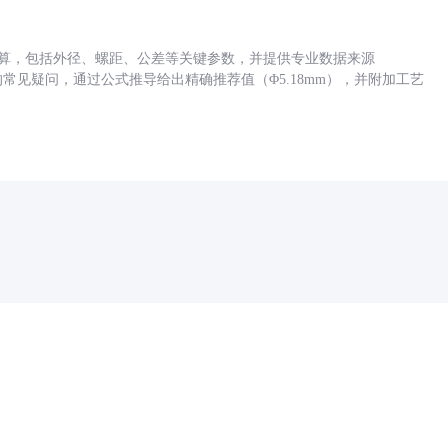
底孔计算，包括外径、螺距、公差等关键参数，并提供专业数据来源
孔尺寸的常见疑问，通过公式推导给出精确推荐值（Φ5.18mm），并附加工艺
药品医疗器械网络信息服务备案(京)网药械信息备字（2021）第00159号
京ICP证030173号
京公网安备11000002000001号