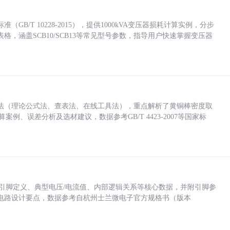
/T 10228-2015），提供1000kVA变压器损耗计算实例，分步
，涵盖SCB10/SCB13等常见型号参数，指导用户快速掌握变压器
法（理论公式法、查表法、在线工具法），重点解析了黄铜棒密度取
计算案例、误差分析及选材建议，数据参考GB/T 4423-2007等国家标
括各引脚定义、典型电压/电流值、内部逻辑关系等核心数据，并附引脚参
电路设计要点，数据参考自杭州士兰微电子官方规格书（版本