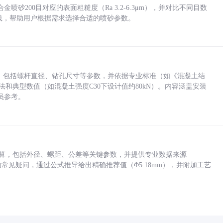
砂200目对应的表面粗糙度（Ra 3.2-6.3μm），并对比不同目数
业实践，帮助用户根据需求选择合适的喷砂参数。
力，包括螺杆直径、钻孔尺寸等参数，并依据专业标准（如《混凝土结
方法和典型数值（如混凝土强度C30下设计值约80kN）。内容涵盖安装
员参考。
底孔计算，包括外径、螺距、公差等关键参数，并提供专业数据来源
孔尺寸的常见疑问，通过公式推导给出精确推荐值（Φ5.18mm），并附加工艺