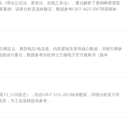
法（理论公式法、查表法、在线工具法），重点解析了黄铜棒密度取
计算案例、误差分析及选材建议，数据参考GB/T 4423-2007等国家标
括各引脚定义、典型电压/电流值、内部逻辑关系等核心数据，并附引脚参
电路设计要点，数据参考自杭州士兰微电子官方规格书（版本
_1/2H状态），结合GB/T 5231-2012标准数据，详细分析其力学
差异，为工业选材提供参考。