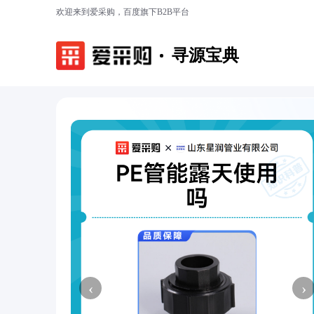
欢迎来到爱采购，百度旗下B2B平台
寻源宝典
‹
›