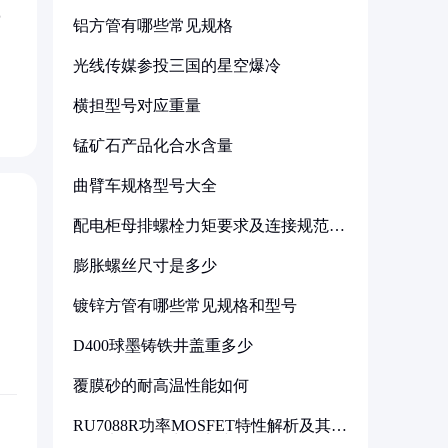
铝方管有哪些常见规格
光线传媒参投三国的星空爆冷
横担型号对应重量
锰矿石产品化合水含量
曲臂车规格型号大全
配电柜母排螺栓力矩要求及连接规范详
解
膨胀螺丝尺寸是多少
镀锌方管有哪些常见规格和型号
D400球墨铸铁井盖重多少
覆膜砂的耐高温性能如何
RU7088R功率MOSFET特性解析及其在
可调电源设计中的实践