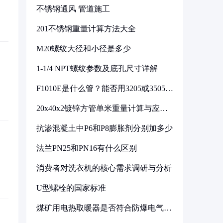
不锈钢通风 管道施工
201不锈钢重量计算方法大全
M20螺纹大径和小径是多少
1-1/4 NPT螺纹参数及底孔尺寸详解
F1010E是什么管？能否用3205或3505代
换
20x40x2镀锌方管单米重量计算与应用
分析
抗渗混凝土中P6和P8膨胀剂分别加多少
法兰PN25和PN16有什么区别
消费者对洗衣机的核心需求调研与分析
U型螺栓的国家标准
煤矿用电热取暖器是否符合防爆电气设
备标准