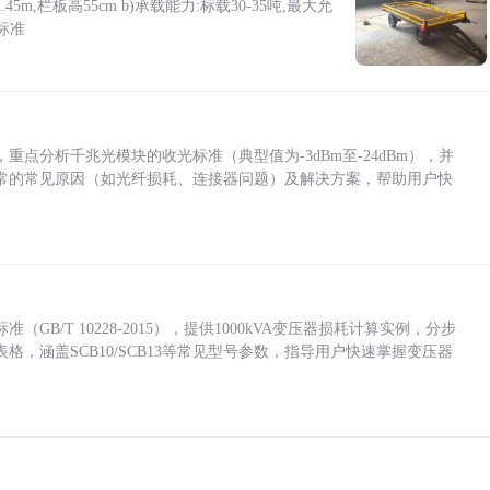
5m,栏板高55cm b)承载能力:标载30-35吨,最大允
标准
点分析千兆光模块的收光标准（典型值为-3dBm至-24dBm），并
常的常见原因（如光纤损耗、连接器问题）及解决方案，帮助用户快
/T 10228-2015），提供1000kVA变压器损耗计算实例，分步
，涵盖SCB10/SCB13等常见型号参数，指导用户快速掌握变压器