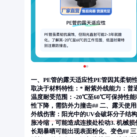
一、PE管的露天适应性PE管因其柔
取决于材料特性：*
耐紫外线能力
：普
温度耐受范围
：-20℃至60℃可保持
性下降，需防外力撞击## 二、露天使
外线伤害
：阳光中的UV会破坏分子结构
胀冷缩，可能造成连接处松动3.
机械损
长期暴晒可能出现表面粉化、变色## 