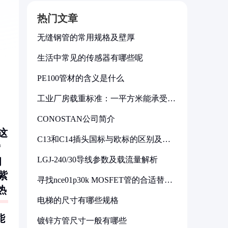
热门文章
无缝钢管的常用规格及壁厚
生活中常见的传感器有哪些呢
PE100管材的含义是什么
工业厂房载重标准：一平方米能承受多
少公斤
CONOSTAN公司简介
这
C13和C14插头国标与欧标的区别及其
*
标准解析
LGJ-240/30导线参数及载流量解析
韧
紫
寻找nce01p30k MOSFET管的合适替代
型号
热
电梯的尺寸有哪些规格
：
能
镀锌方管尺寸一般有哪些