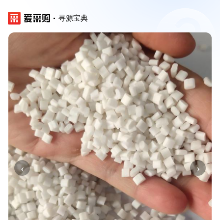
寻源宝典
‹
›