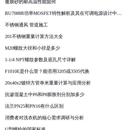
覆膜砂的耐高温性能如何
RU7088R功率MOSFET特性解析及其在可调电源设计中的
实践
不锈钢通风 管道施工
201不锈钢重量计算方法大全
M20螺纹大径和小径是多少
1-1/4 NPT螺纹参数及底孔尺寸详解
F1010E是什么管？能否用3205或3505代换
20x40x2镀锌方管单米重量计算与应用分析
抗渗混凝土中P6和P8膨胀剂分别加多少
法兰PN25和PN16有什么区别
消费者对洗衣机的核心需求调研与分析
U型螺栓的国家标准