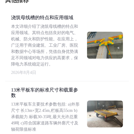
其他推荐
浇筑母线槽的特点和应用领域
本文详细介绍了浇筑母线槽的特点和
应用领域。其特点包括良好的电气、
机械、防火和防护性能。在应用上，
广泛用于商业建筑、工业厂房、医院
和数据中心等场所，凭借自身优势满
足不同领域对电力供应的高要求，保
障电力系统稳定运行。
2026年8月4日
13米平板车的标准尺寸和载重参
数
13米平板车主要技术参数包括: a)外形
尺寸:长13m×宽2.45m,栏板高55cm b)
承载能力:标载30-35吨,最大允许总重
49吨 c)符合国家道路车辆外廓尺寸及
轴荷限值标准