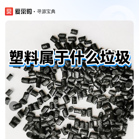
寻源宝典
‹
›