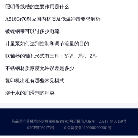
照明母线槽的主要作用是什么
A516Gr70对应国内材质及低温冲击要求解析
镀镍钢带可以过多少电流
计量泵如何达到控制和调节流量的目的
联轴器的轴孔形式有三种：Y型、J型、Z型
不锈钢材质厚度允许误差是多少
复印机出租有哪些常见模式
溶于水的润滑剂的种类
药品医疗器械网络信息服务备案(京)网药械信息备字（2021）第00159号
京ICP证030173号
京公网安备11000002000001号