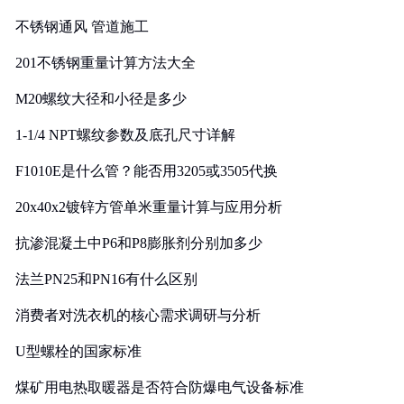
实践
不锈钢通风 管道施工
201不锈钢重量计算方法大全
M20螺纹大径和小径是多少
1-1/4 NPT螺纹参数及底孔尺寸详解
F1010E是什么管？能否用3205或3505代换
20x40x2镀锌方管单米重量计算与应用分析
抗渗混凝土中P6和P8膨胀剂分别加多少
法兰PN25和PN16有什么区别
消费者对洗衣机的核心需求调研与分析
U型螺栓的国家标准
煤矿用电热取暖器是否符合防爆电气设备标准