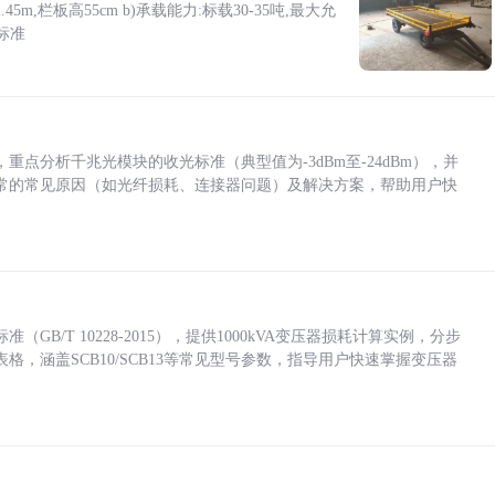
5m,栏板高55cm b)承载能力:标载30-35吨,最大允
标准
点分析千兆光模块的收光标准（典型值为-3dBm至-24dBm），并
常的常见原因（如光纤损耗、连接器问题）及解决方案，帮助用户快
/T 10228-2015），提供1000kVA变压器损耗计算实例，分步
，涵盖SCB10/SCB13等常见型号参数，指导用户快速掌握变压器