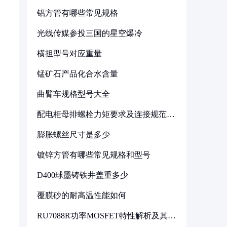
铝方管有哪些常见规格
光线传媒参投三国的星空爆冷
横担型号对应重量
锰矿石产品化合水含量
曲臂车规格型号大全
配电柜母排螺栓力矩要求及连接规范详
解
膨胀螺丝尺寸是多少
镀锌方管有哪些常见规格和型号
D400球墨铸铁井盖重多少
覆膜砂的耐高温性能如何
RU7088R功率MOSFET特性解析及其在
可调电源设计中的实践