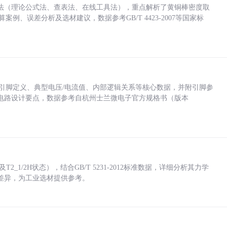
法（理论公式法、查表法、在线工具法），重点解析了黄铜棒密度取
计算案例、误差分析及选材建议，数据参考GB/T 4423-2007等国家标
括各引脚定义、典型电压/电流值、内部逻辑关系等核心数据，并附引脚参
电路设计要点，数据参考自杭州士兰微电子官方规格书（版本
_1/2H状态），结合GB/T 5231-2012标准数据，详细分析其力学
差异，为工业选材提供参考。