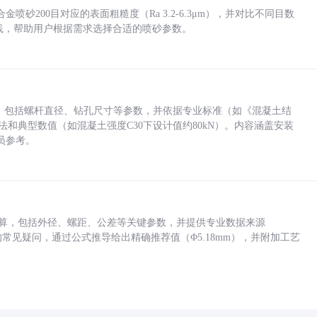
砂200目对应的表面粗糙度（Ra 3.2-6.3μm），并对比不同目数
业实践，帮助用户根据需求选择合适的喷砂参数。
力，包括螺杆直径、钻孔尺寸等参数，并依据专业标准（如《混凝土结
方法和典型数值（如混凝土强度C30下设计值约80kN）。内容涵盖安装
员参考。
底孔计算，包括外径、螺距、公差等关键参数，并提供专业数据来源
孔尺寸的常见疑问，通过公式推导给出精确推荐值（Φ5.18mm），并附加工艺