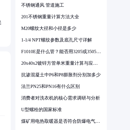
不锈钢通风 管道施工
201不锈钢重量计算方法大全
采
M20螺纹大径和小径是多少
1-1/4 NPT螺纹参数及底孔尺寸详解
F1010E是什么管？能否用3205或3505代
换
20x40x2镀锌方管单米重量计算与应用
分析
抗渗混凝土中P6和P8膨胀剂分别加多少
法兰PN25和PN16有什么区别
消费者对洗衣机的核心需求调研与分析
U型螺栓的国家标准
煤矿用电热取暖器是否符合防爆电气设
备标准