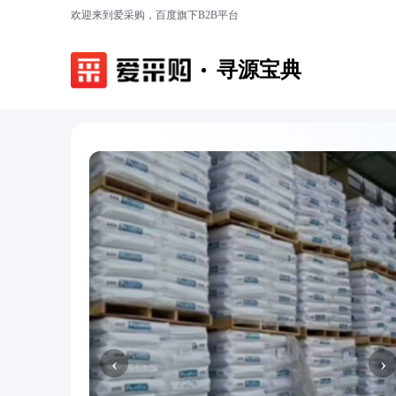
欢迎来到爱采购，百度旗下B2B平台
寻源宝典
‹
›