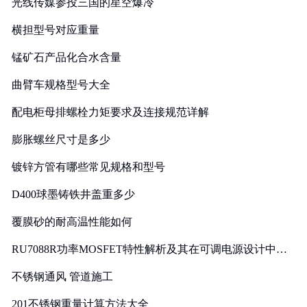
光线传媒参投三国的星空爆冷
横担型号对应重量
锰矿石产品化合水含量
曲臂车规格型号大全
配电柜母排螺栓力矩要求及连接规范详解
膨胀螺丝尺寸是多少
镀锌方管有哪些常见规格和型号
D400球墨铸铁井盖重多少
覆膜砂的耐高温性能如何
RU7088R功率MOSFET特性解析及其在可调电源设计中的
实践
不锈钢通风 管道施工
201不锈钢重量计算方法大全