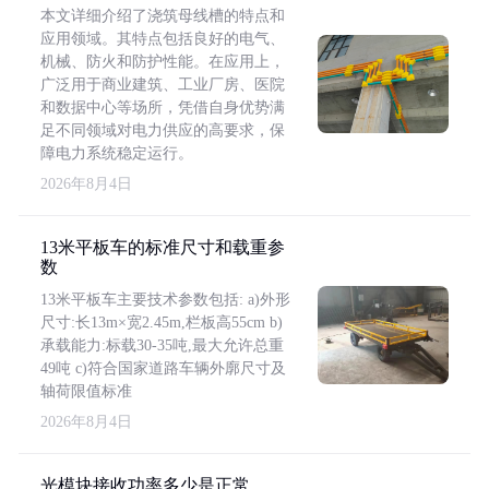
本文详细介绍了浇筑母线槽的特点和
应用领域。其特点包括良好的电气、
机械、防火和防护性能。在应用上，
广泛用于商业建筑、工业厂房、医院
和数据中心等场所，凭借自身优势满
足不同领域对电力供应的高要求，保
障电力系统稳定运行。
2026年8月4日
13米平板车的标准尺寸和载重参
数
13米平板车主要技术参数包括: a)外形
尺寸:长13m×宽2.45m,栏板高55cm b)
承载能力:标载30-35吨,最大允许总重
49吨 c)符合国家道路车辆外廓尺寸及
轴荷限值标准
2026年8月4日
光模块接收功率多少是正常