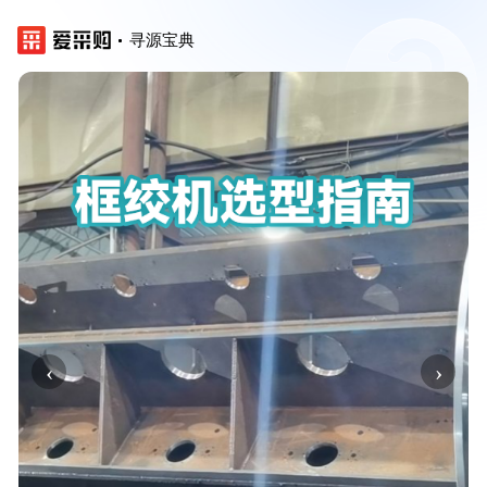
寻源宝典
‹
›