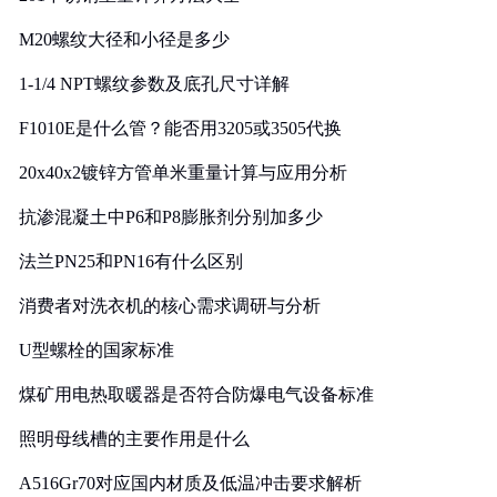
M20螺纹大径和小径是多少
1-1/4 NPT螺纹参数及底孔尺寸详解
F1010E是什么管？能否用3205或3505代换
20x40x2镀锌方管单米重量计算与应用分析
抗渗混凝土中P6和P8膨胀剂分别加多少
法兰PN25和PN16有什么区别
消费者对洗衣机的核心需求调研与分析
U型螺栓的国家标准
煤矿用电热取暖器是否符合防爆电气设备标准
照明母线槽的主要作用是什么
A516Gr70对应国内材质及低温冲击要求解析