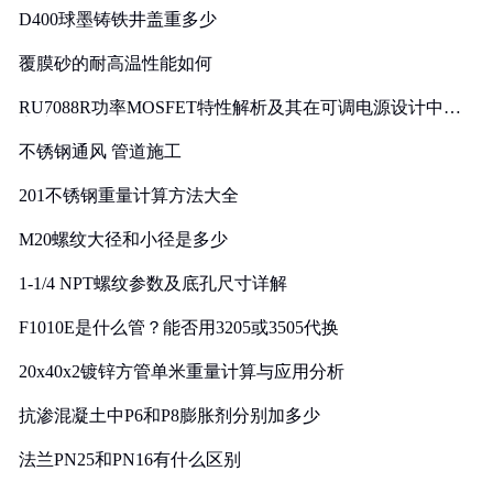
D400球墨铸铁井盖重多少
覆膜砂的耐高温性能如何
RU7088R功率MOSFET特性解析及其在可调电源设计中的
实践
不锈钢通风 管道施工
201不锈钢重量计算方法大全
M20螺纹大径和小径是多少
1-1/4 NPT螺纹参数及底孔尺寸详解
F1010E是什么管？能否用3205或3505代换
20x40x2镀锌方管单米重量计算与应用分析
抗渗混凝土中P6和P8膨胀剂分别加多少
法兰PN25和PN16有什么区别