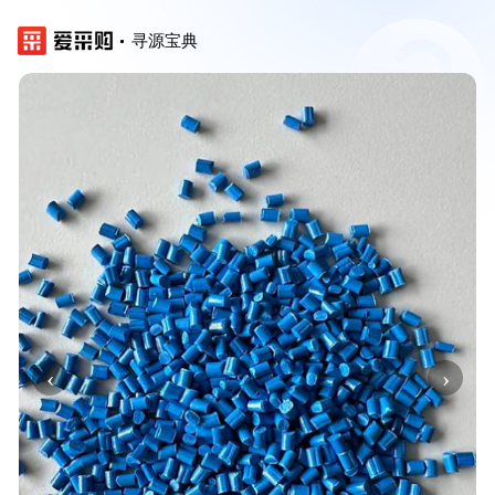
寻源宝典
‹
›