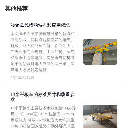
其他推荐
浇筑母线槽的特点和应用领域
本文详细介绍了浇筑母线槽的特点和
应用领域。其特点包括良好的电气、
机械、防火和防护性能。在应用上，
广泛用于商业建筑、工业厂房、医院
和数据中心等场所，凭借自身优势满
足不同领域对电力供应的高要求，保
障电力系统稳定运行。
2026年8月4日
13米平板车的标准尺寸和载重参
数
13米平板车主要技术参数包括: a)外形
尺寸:长13m×宽2.45m,栏板高55cm b)
承载能力:标载30-35吨,最大允许总重
49吨 c)符合国家道路车辆外廓尺寸及