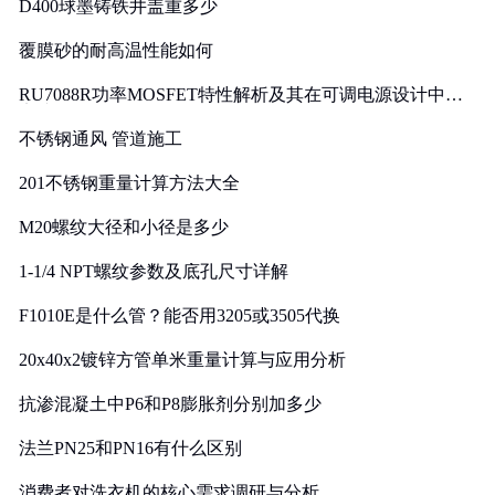
D400球墨铸铁井盖重多少
覆膜砂的耐高温性能如何
RU7088R功率MOSFET特性解析及其在可调电源设计中的
实践
不锈钢通风 管道施工
201不锈钢重量计算方法大全
M20螺纹大径和小径是多少
1-1/4 NPT螺纹参数及底孔尺寸详解
F1010E是什么管？能否用3205或3505代换
20x40x2镀锌方管单米重量计算与应用分析
抗渗混凝土中P6和P8膨胀剂分别加多少
法兰PN25和PN16有什么区别
消费者对洗衣机的核心需求调研与分析