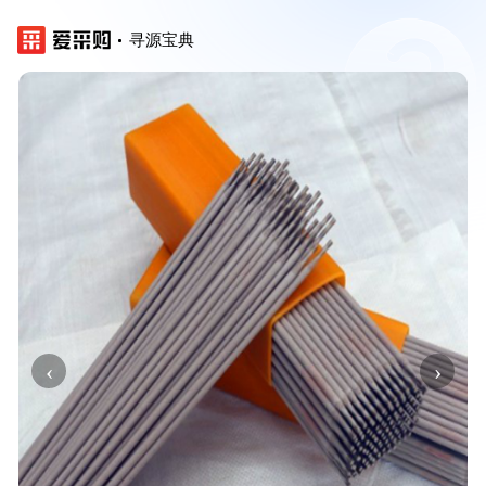
寻源宝典
‹
›