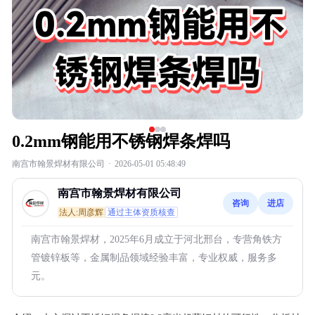
0.2mm钢能用不锈钢焊条焊吗
南宫市翰景焊材有限公司
·
2026-05-01 05:48:49
南宫市翰景焊材有限公司
咨询
进店
法人:周彦辉
通过主体资质核查
南宫市翰景焊材，2025年6月成立于河北邢台，专营角铁方
管镀锌板等，金属制品领域经验丰富，专业权威，服务多
元。