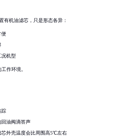
配置有机油滤芯，只是形态各异：
方便
解
工况机型
的工作环境。
追踪
的回油阀滴答声
芯外壳温度会比周围高5℃左右