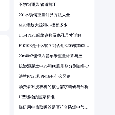
不锈钢通风 管道施工
201不锈钢重量计算方法大全
M20螺纹大径和小径是多少
1-1/4 NPT螺纹参数及底孔尺寸详解
F1010E是什么管？能否用3205或3505代
换
20x40x2镀锌方管单米重量计算与应用
分析
抗渗混凝土中P6和P8膨胀剂分别加多少
法兰PN25和PN16有什么区别
消费者对洗衣机的核心需求调研与分析
U型螺栓的国家标准
煤矿用电热取暖器是否符合防爆电气设
备标准