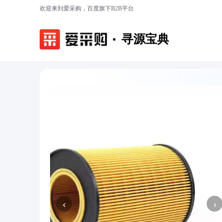
欢迎来到爱采购，百度旗下B2B平台
寻源宝典
‹
›