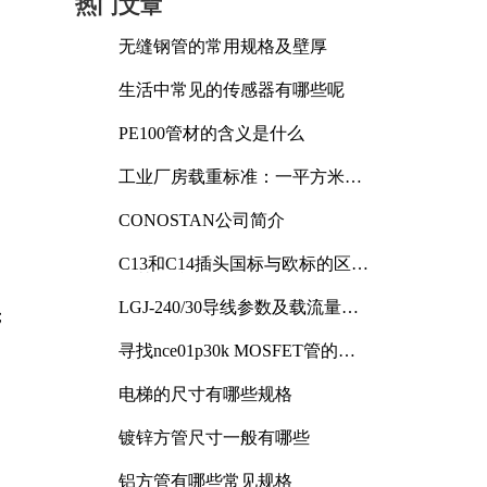
热门文章
无缝钢管的常用规格及壁厚
生活中常见的传感器有哪些呢
PE100管材的含义是什么
工业厂房载重标准：一平方米能
承受多少公斤
CONOSTAN公司简介
C13和C14插头国标与欧标的区别
及其标准解析
LGJ-240/30导线参数及载流量解
；
析
寻找nce01p30k MOSFET管的合
适替代型号
电梯的尺寸有哪些规格
镀锌方管尺寸一般有哪些
铝方管有哪些常见规格