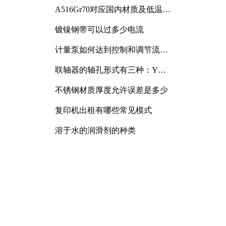
A516Gr70对应国内材质及低温冲
击要求解析
镀镍钢带可以过多少电流
计量泵如何达到控制和调节流量
的目的
联轴器的轴孔形式有三种：Y
型、J型、Z型
不锈钢材质厚度允许误差是多少
复印机出租有哪些常见模式
溶于水的润滑剂的种类