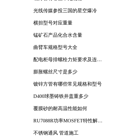
光线传媒参投三国的星空爆冷
横担型号对应重量
锰矿石产品化合水含量
曲臂车规格型号大全
配电柜母排螺栓力矩要求及连接
规范详解
膨胀螺丝尺寸是多少
镀锌方管有哪些常见规格和型号
D400球墨铸铁井盖重多少
覆膜砂的耐高温性能如何
RU7088R功率MOSFET特性解析
及其在可调电源设计中的实践
不锈钢通风 管道施工