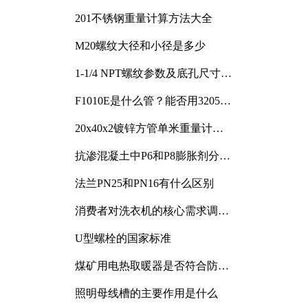
201不锈钢重量计算方法大全
M20螺纹大径和小径是多少
1-1/4 NPT螺纹参数及底孔尺寸详
解
F1010E是什么管？能否用3205或
3505代换
20x40x2镀锌方管单米重量计算
与应用分析
抗渗混凝土中P6和P8膨胀剂分别
加多少
法兰PN25和PN16有什么区别
消费者对洗衣机的核心需求调研
与分析
U型螺栓的国家标准
煤矿用电热取暖器是否符合防爆
电气设备标准
照明母线槽的主要作用是什么