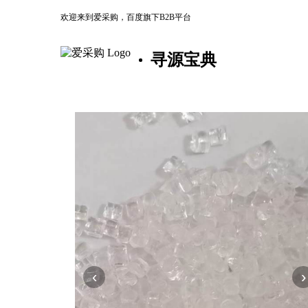
欢迎来到爱采购，百度旗下B2B平台
寻源宝典
‹
›