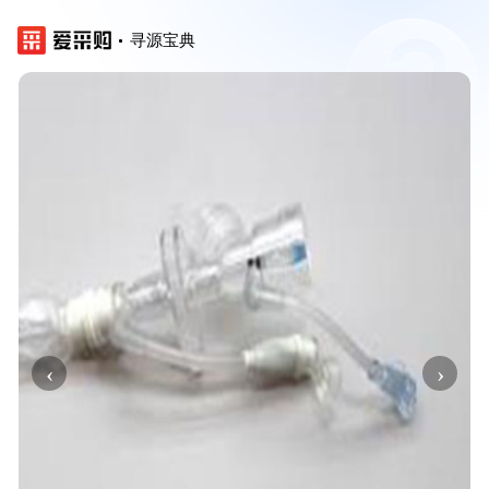
寻源宝典
‹
›