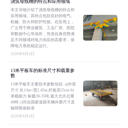
浇筑母线槽的特点和应用领域
本文详细介绍了浇筑母线槽的特点和
应用领域。其特点包括良好的电气、
机械、防火和防护性能。在应用上，
广泛用于商业建筑、工业厂房、医院
和数据中心等场所，凭借自身优势满
足不同领域对电力供应的高要求，保
障电力系统稳定运行。
2026年8月4日
13米平板车的标准尺寸和载重参
数
13米平板车主要技术参数包括: a)外形
尺寸:长13m×宽2.45m,栏板高55cm b)
承载能力:标载30-35吨,最大允许总重
49吨 c)符合国家道路车辆外廓尺寸及
轴荷限值标准
2026年8月4日