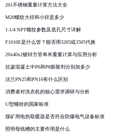
201不锈钢重量计算方法大全
M20螺纹大径和小径是多少
1-1/4 NPT螺纹参数及底孔尺寸详解
F1010E是什么管？能否用3205或3505代换
20x40x2镀锌方管单米重量计算与应用分析
抗渗混凝土中P6和P8膨胀剂分别加多少
法兰PN25和PN16有什么区别
消费者对洗衣机的核心需求调研与分析
U型螺栓的国家标准
煤矿用电热取暖器是否符合防爆电气设备标准
照明母线槽的主要作用是什么