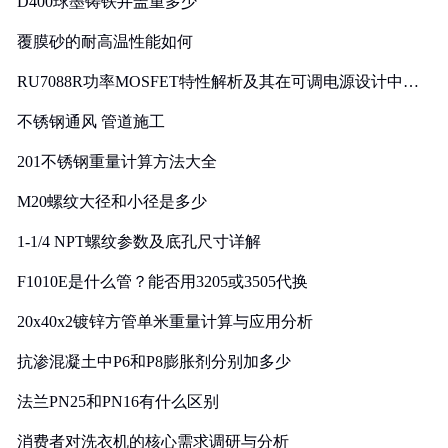
D400球墨铸铁井盖重多少
覆膜砂的耐高温性能如何
RU7088R功率MOSFET特性解析及其在可调电源设计中的
实践
不锈钢通风 管道施工
201不锈钢重量计算方法大全
M20螺纹大径和小径是多少
1-1/4 NPT螺纹参数及底孔尺寸详解
F1010E是什么管？能否用3205或3505代换
20x40x2镀锌方管单米重量计算与应用分析
抗渗混凝土中P6和P8膨胀剂分别加多少
法兰PN25和PN16有什么区别
消费者对洗衣机的核心需求调研与分析