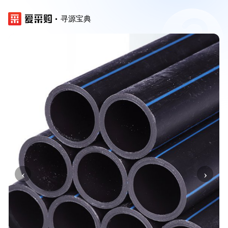
寻源宝典
‹
›