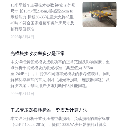
13米平板车主要技术参数包括: a)外形
尺寸:长13m×宽2.45m,栏板高55cm b)
承载能力:标载30-35吨,最大允许总重
49吨 c)符合国家道路车辆外廓尺寸及
轴荷限值标准
2026年8月4日
光模块接收功率多少是正常
本文详细解答光模块接收功率的正常范围及影响因素，重
点分析千兆光模块的收光标准（典型值为-3dBm
至-24dBm），并提供不同速率光模块的参考值表格。同时
解释功率异常的常见原因（如光纤损耗、连接器问题）及
解决方案，帮助用户快速判断网络性能问题。
2026年8月4日
干式变压器损耗标准一览表及计算方法
本文详细解析干式变压器空载损耗、负载损耗的国家标准
（GB/T 10228-2015），提供1000kVA变压器损耗计算实