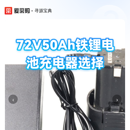
寻源宝典
‹
›