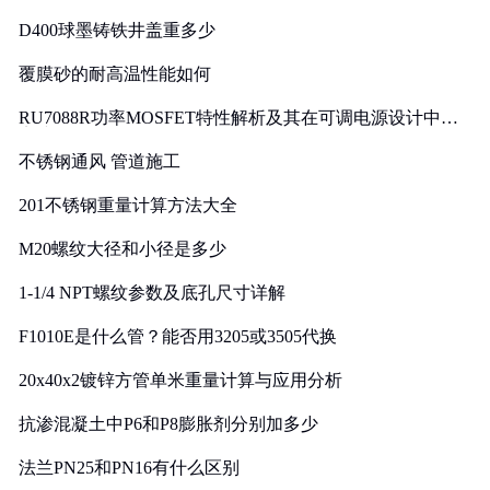
D400球墨铸铁井盖重多少
覆膜砂的耐高温性能如何
RU7088R功率MOSFET特性解析及其在可调电源设计中的
实践
不锈钢通风 管道施工
201不锈钢重量计算方法大全
M20螺纹大径和小径是多少
1-1/4 NPT螺纹参数及底孔尺寸详解
F1010E是什么管？能否用3205或3505代换
20x40x2镀锌方管单米重量计算与应用分析
抗渗混凝土中P6和P8膨胀剂分别加多少
法兰PN25和PN16有什么区别