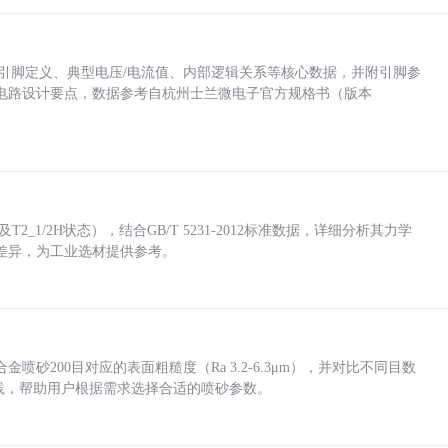
括各引脚定义、典型电压/电流值、内部逻辑关系等核心数据，并附引脚参
电路设计要点，数据参考自杭州士兰微电子官方规格书（版本
_1/2H状态），结合GB/T 5231-2012标准数据，详细分析其力学
差异，为工业选材提供参考。
砂200目对应的表面粗糙度（Ra 3.2-6.3μm），并对比不同目数
业实践，帮助用户根据需求选择合适的喷砂参数。