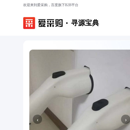
欢迎来到爱采购，百度旗下B2B平台
寻源宝典
‹
›