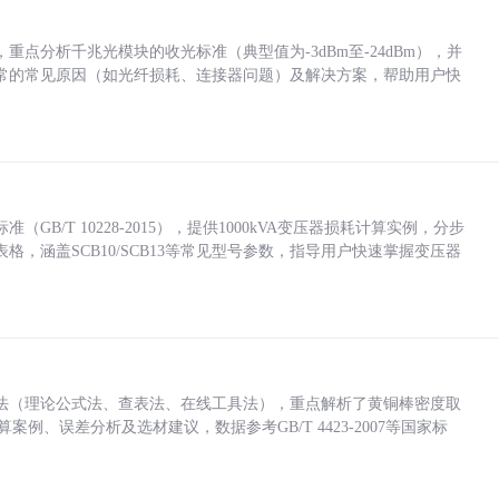
点分析千兆光模块的收光标准（典型值为-3dBm至-24dBm），并
常的常见原因（如光纤损耗、连接器问题）及解决方案，帮助用户快
/T 10228-2015），提供1000kVA变压器损耗计算实例，分步
，涵盖SCB10/SCB13等常见型号参数，指导用户快速掌握变压器
法（理论公式法、查表法、在线工具法），重点解析了黄铜棒密度取
计算案例、误差分析及选材建议，数据参考GB/T 4423-2007等国家标