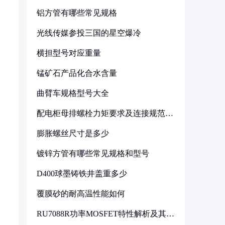
铝方管有哪些常见规格
光线传媒参投三国的星空爆冷
横担型号对应重量
锰矿石产品化合水含量
曲臂车规格型号大全
配电柜母排螺栓力矩要求及连接规范详
解
膨胀螺丝尺寸是多少
镀锌方管有哪些常见规格和型号
D400球墨铸铁井盖重多少
覆膜砂的耐高温性能如何
RU7088R功率MOSFET特性解析及其在
可调电源设计中的实践