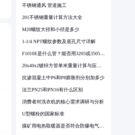
不锈钢通风 管道施工
201不锈钢重量计算方法大全
M20螺纹大径和小径是多少
1-1/4 NPT螺纹参数及底孔尺寸详解
F1010E是什么管？能否用3205或3505代
换
20x40x2镀锌方管单米重量计算与应用
分析
抗渗混凝土中P6和P8膨胀剂分别加多少
法兰PN25和PN16有什么区别
消费者对洗衣机的核心需求调研与分析
U型螺栓的国家标准
煤矿用电热取暖器是否符合防爆电气设
备标准