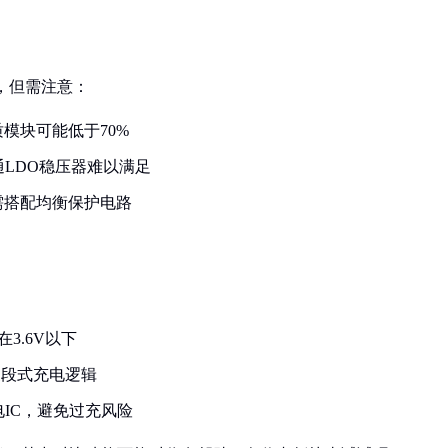
案，但需注意：
质模块可能低于70%
普通LDO稳压器难以满足
需搭配均衡保护电路
3.6V以下
三段式充电逻辑
电IC，避免过充风险