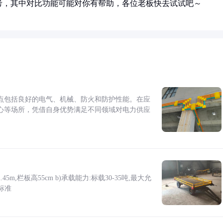
考，其中对比功能可能对你有帮助，各位老板快去试试吧～
点包括良好的电气、机械、防火和防护性能。在应
心等场所，凭借自身优势满足不同领域对电力供应
5m,栏板高55cm b)承载能力:标载30-35吨,最大允
标准