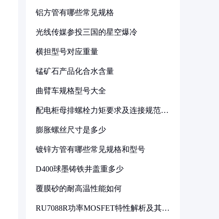
铝方管有哪些常见规格
光线传媒参投三国的星空爆冷
横担型号对应重量
锰矿石产品化合水含量
曲臂车规格型号大全
配电柜母排螺栓力矩要求及连接规范详
解
膨胀螺丝尺寸是多少
镀锌方管有哪些常见规格和型号
D400球墨铸铁井盖重多少
覆膜砂的耐高温性能如何
RU7088R功率MOSFET特性解析及其在
可调电源设计中的实践