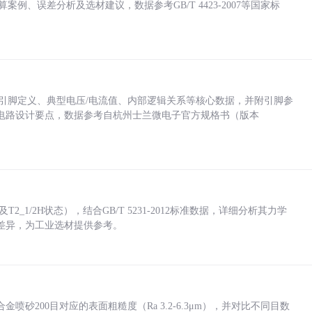
计算案例、误差分析及选材建议，数据参考GB/T 4423-2007等国家标
括各引脚定义、典型电压/电流值、内部逻辑关系等核心数据，并附引脚参
电路设计要点，数据参考自杭州士兰微电子官方规格书（版本
_1/2H状态），结合GB/T 5231-2012标准数据，详细分析其力学
差异，为工业选材提供参考。
砂200目对应的表面粗糙度（Ra 3.2-6.3μm），并对比不同目数