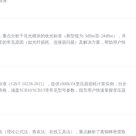
标准
点分析千兆光模块的收光标准（典型值为-3dBm至-24dBm），并
常的常见原因（如光纤损耗、连接器问题）及解决方案，帮助用户快
/T 10228-2015），提供1000kVA变压器损耗计算实例，分步
，涵盖SCB10/SCB13等常见型号参数，指导用户快速掌握变压器
法（理论公式法、查表法、在线工具法），重点解析了黄铜棒密度取