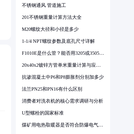
不锈钢通风 管道施工
201不锈钢重量计算方法大全
M20螺纹大径和小径是多少
1-1/4 NPT螺纹参数及底孔尺寸详解
F1010E是什么管？能否用3205或3505代
换
20x40x2镀锌方管单米重量计算与应用
分析
抗渗混凝土中P6和P8膨胀剂分别加多少
法兰PN25和PN16有什么区别
消费者对洗衣机的核心需求调研与分析
U型螺栓的国家标准
煤矿用电热取暖器是否符合防爆电气设
备标准