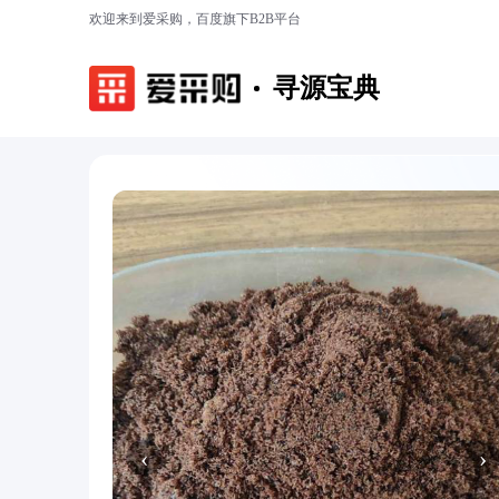
欢迎来到爱采购，百度旗下B2B平台
寻源宝典
‹
›