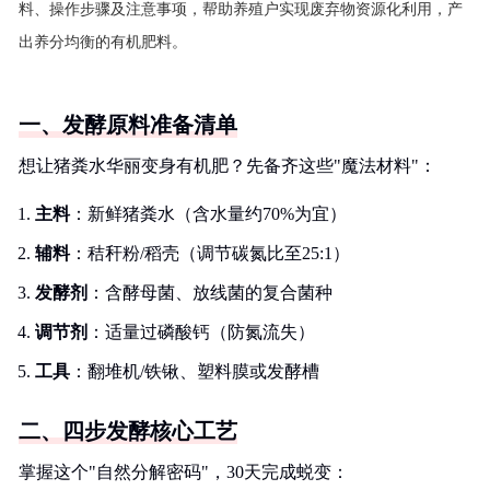
料、操作步骤及注意事项，帮助养殖户实现废弃物资源化利用，产
出养分均衡的有机肥料。
一、发酵原料准备清单
想让猪粪水华丽变身有机肥？先备齐这些"魔法材料"：
主料
：新鲜猪粪水（含水量约70%为宜）
辅料
：秸秆粉/稻壳（调节碳氮比至25:1）
发酵剂
：含酵母菌、放线菌的复合菌种
调节剂
：适量过磷酸钙（防氮流失）
工具
：翻堆机/铁锹、塑料膜或发酵槽
二、四步发酵核心工艺
掌握这个"自然分解密码"，30天完成蜕变：