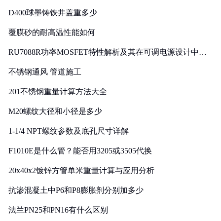
D400球墨铸铁井盖重多少
覆膜砂的耐高温性能如何
RU7088R功率MOSFET特性解析及其在可调电源设计中的
实践
不锈钢通风 管道施工
201不锈钢重量计算方法大全
M20螺纹大径和小径是多少
1-1/4 NPT螺纹参数及底孔尺寸详解
F1010E是什么管？能否用3205或3505代换
20x40x2镀锌方管单米重量计算与应用分析
抗渗混凝土中P6和P8膨胀剂分别加多少
法兰PN25和PN16有什么区别