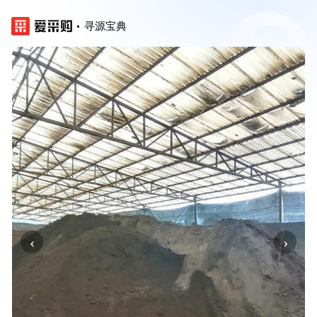
寻源宝典
‹
›