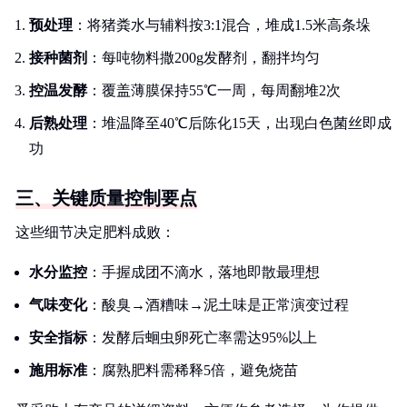
预处理
：将猪粪水与辅料按3:1混合，堆成1.5米高条垛
接种菌剂
：每吨物料撒200g发酵剂，翻拌均匀
控温发酵
：覆盖薄膜保持55℃一周，每周翻堆2次
后熟处理
：堆温降至40℃后陈化15天，出现白色菌丝即成
功
三、关键质量控制要点
这些细节决定肥料成败：
水分监控
：手握成团不滴水，落地即散最理想
气味变化
：酸臭→酒糟味→泥土味是正常演变过程
安全指标
：发酵后蛔虫卵死亡率需达95%以上
施用标准
：腐熟肥料需稀释5倍，避免烧苗