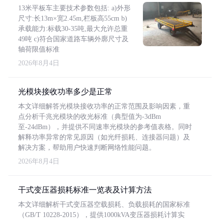
13米平板车主要技术参数包括: a)外形
尺寸:长13m×宽2.45m,栏板高55cm b)
承载能力:标载30-35吨,最大允许总重
49吨 c)符合国家道路车辆外廓尺寸及
轴荷限值标准
2026年8月4日
光模块接收功率多少是正常
本文详细解答光模块接收功率的正常范围及影响因素，重
点分析千兆光模块的收光标准（典型值为-3dBm
至-24dBm），并提供不同速率光模块的参考值表格。同时
解释功率异常的常见原因（如光纤损耗、连接器问题）及
解决方案，帮助用户快速判断网络性能问题。
2026年8月4日
干式变压器损耗标准一览表及计算方法
本文详细解析干式变压器空载损耗、负载损耗的国家标准
（GB/T 10228-2015），提供1000kVA变压器损耗计算实