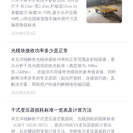
13米平板车主要技术参数包括: a)外形
尺寸:长13m×宽2.45m,栏板高55cm b)
承载能力:标载30-35吨,最大允许总重
49吨 c)符合国家道路车辆外廓尺寸及
轴荷限值标准
2026年8月4日
光模块接收功率多少是正常
本文详细解答光模块接收功率的正常范围及影响因素，重
点分析千兆光模块的收光标准（典型值为-3dBm
至-24dBm），并提供不同速率光模块的参考值表格。同时
解释功率异常的常见原因（如光纤损耗、连接器问题）及
解决方案，帮助用户快速判断网络性能问题。
2026年8月4日
干式变压器损耗标准一览表及计算方法
本文详细解析干式变压器空载损耗、负载损耗的国家标准
（GB/T 10228-2015），提供1000kVA变压器损耗计算实
例，分步骤说明变损计算方法，并附电力变压器损耗计算