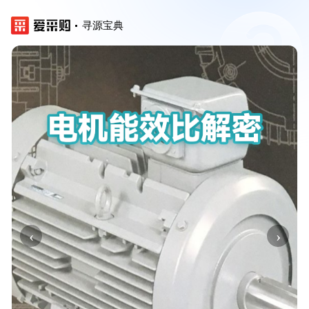
寻源宝典
‹
›