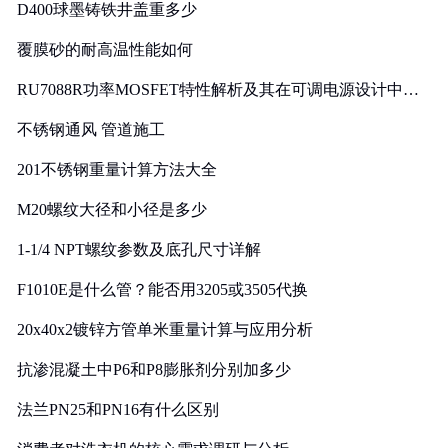
D400球墨铸铁井盖重多少
覆膜砂的耐高温性能如何
RU7088R功率MOSFET特性解析及其在可调电源设计中的
实践
不锈钢通风 管道施工
201不锈钢重量计算方法大全
M20螺纹大径和小径是多少
1-1/4 NPT螺纹参数及底孔尺寸详解
F1010E是什么管？能否用3205或3505代换
20x40x2镀锌方管单米重量计算与应用分析
抗渗混凝土中P6和P8膨胀剂分别加多少
法兰PN25和PN16有什么区别