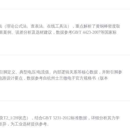
法（理论公式法、查表法、在线工具法），重点解析了黄铜棒密度取
计算案例、误差分析及选材建议，数据参考GB/T 4423-2007等国家标
括各引脚定义、典型电压/电流值、内部逻辑关系等核心数据，并附引脚参
电路设计要点，数据参考自杭州士兰微电子官方规格书（版本
_1/2H状态），结合GB/T 5231-2012标准数据，详细分析其力学
差异，为工业选材提供参考。