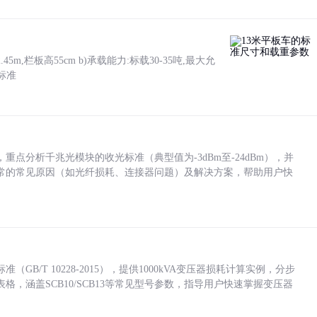
5m,栏板高55cm b)承载能力:标载30-35吨,最大允
标准
点分析千兆光模块的收光标准（典型值为-3dBm至-24dBm），并
常的常见原因（如光纤损耗、连接器问题）及解决方案，帮助用户快
/T 10228-2015），提供1000kVA变压器损耗计算实例，分步
，涵盖SCB10/SCB13等常见型号参数，指导用户快速掌握变压器