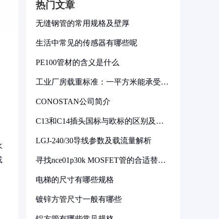
热门文章
无缝钢管的常用规格及壁厚
生活中常见的传感器有哪些呢
PE100管材的含义是什么
工业厂房载重标准：一平方米能承受多
少公斤
CONOSTAN公司简介
C13和C14插头国标与欧标的区别及其
标准解析
LGJ-240/30导线参数及载流量解析
水
或
寻找nce01p30k MOSFET管的合适替代
型号
电梯的尺寸有哪些规格
镀锌方管尺寸一般有哪些
见
铝方管有哪些常见规格