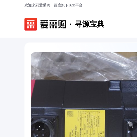
欢迎来到爱采购，百度旗下B2B平台
寻源宝典
‹
›