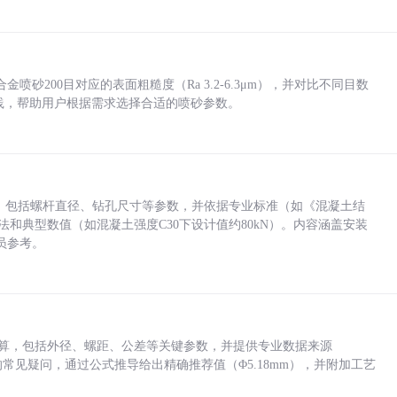
砂200目对应的表面粗糙度（Ra 3.2-6.3μm），并对比不同目数
业实践，帮助用户根据需求选择合适的喷砂参数。
力，包括螺杆直径、钻孔尺寸等参数，并依据专业标准（如《混凝土结
方法和典型数值（如混凝土强度C30下设计值约80kN）。内容涵盖安装
员参考。
底孔计算，包括外径、螺距、公差等关键参数，并提供专业数据来源
孔尺寸的常见疑问，通过公式推导给出精确推荐值（Φ5.18mm），并附加工艺