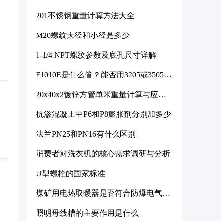
201不锈钢重量计算方法大全
M20螺纹大径和小径是多少
1-1/4 NPT螺纹参数及底孔尺寸详解
F1010E是什么管？能否用3205或3505代
换
20x40x2镀锌方管单米重量计算与应用
分析
抗渗混凝土中P6和P8膨胀剂分别加多少
法兰PN25和PN16有什么区别
消费者对洗衣机的核心需求调研与分析
U型螺栓的国家标准
煤矿用电热取暖器是否符合防爆电气设
备标准
照明母线槽的主要作用是什么