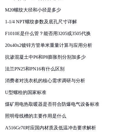
M20螺纹大径和小径是多少
1-1/4 NPT螺纹参数及底孔尺寸详解
F1010E是什么管？能否用3205或3505代换
20x40x2镀锌方管单米重量计算与应用分析
抗渗混凝土中P6和P8膨胀剂分别加多少
法兰PN25和PN16有什么区别
消费者对洗衣机的核心需求调研与分析
U型螺栓的国家标准
煤矿用电热取暖器是否符合防爆电气设备标准
照明母线槽的主要作用是什么
A516Gr70对应国内材质及低温冲击要求解析