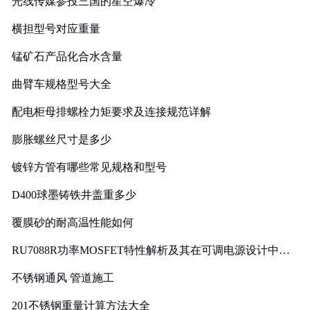
光线传媒参投三国的星空爆冷
横担型号对应重量
锰矿石产品化合水含量
曲臂车规格型号大全
配电柜母排螺栓力矩要求及连接规范详解
膨胀螺丝尺寸是多少
镀锌方管有哪些常见规格和型号
D400球墨铸铁井盖重多少
覆膜砂的耐高温性能如何
RU7088R功率MOSFET特性解析及其在可调电源设计中的
实践
不锈钢通风 管道施工
201不锈钢重量计算方法大全