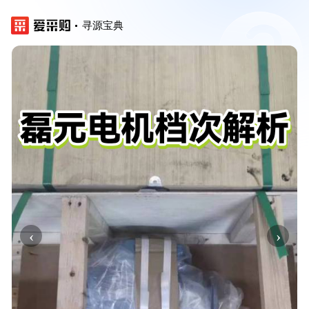
寻源宝典
‹
›