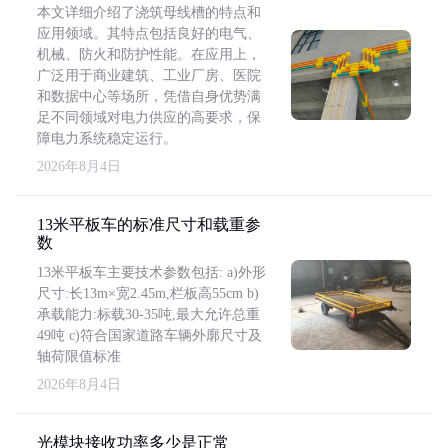
本文详细介绍了浇筑母线槽的特点和
应用领域。其特点包括良好的电气、
机械、防火和防护性能。在应用上，
广泛用于商业建筑、工业厂房、医院
和数据中心等场所，凭借自身优势满
足不同领域对电力供应的高要求，保
障电力系统稳定运行。
2026年8月4日
13米平板车的标准尺寸和载重参
数
13米平板车主要技术参数包括: a)外形
尺寸:长13m×宽2.45m,栏板高55cm b)
承载能力:标载30-35吨,最大允许总重
49吨 c)符合国家道路车辆外廓尺寸及
轴荷限值标准
2026年8月4日
光模块接收功率多少是正常