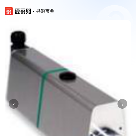
寻源宝典
‹
›