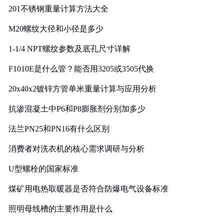
201不锈钢重量计算方法大全
M20螺纹大径和小径是多少
1-1/4 NPT螺纹参数及底孔尺寸详解
F1010E是什么管？能否用3205或3505代换
20x40x2镀锌方管单米重量计算与应用分析
抗渗混凝土中P6和P8膨胀剂分别加多少
法兰PN25和PN16有什么区别
消费者对洗衣机的核心需求调研与分析
U型螺栓的国家标准
煤矿用电热取暖器是否符合防爆电气设备标准
照明母线槽的主要作用是什么