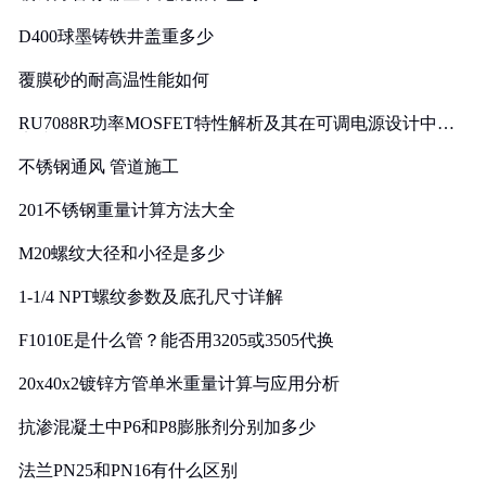
D400球墨铸铁井盖重多少
覆膜砂的耐高温性能如何
RU7088R功率MOSFET特性解析及其在可调电源设计中的
实践
不锈钢通风 管道施工
201不锈钢重量计算方法大全
M20螺纹大径和小径是多少
1-1/4 NPT螺纹参数及底孔尺寸详解
F1010E是什么管？能否用3205或3505代换
20x40x2镀锌方管单米重量计算与应用分析
抗渗混凝土中P6和P8膨胀剂分别加多少
法兰PN25和PN16有什么区别