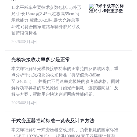
13米平板车主要技术参数包括: a)外形
尺寸:长13m×宽2.45m,栏板高55cm b)
承载能力:标载30-35吨,最大允许总重
49吨 c)符合国家道路车辆外廓尺寸及
轴荷限值标准
2026年8月4日
光模块接收功率多少是正常
本文详细解答光模块接收功率的正常范围及影响因素，重
点分析千兆光模块的收光标准（典型值为-3dBm
至-24dBm），并提供不同速率光模块的参考值表格。同时
解释功率异常的常见原因（如光纤损耗、连接器问题）及
解决方案，帮助用户快速判断网络性能问题。
2026年8月4日
干式变压器损耗标准一览表及计算方法
本文详细解析干式变压器空载损耗、负载损耗的国家标准
（GB/T 10228-2015），提供1000kVA变压器损耗计算实