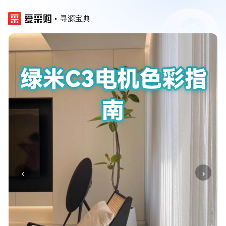
寻源宝典
‹
›