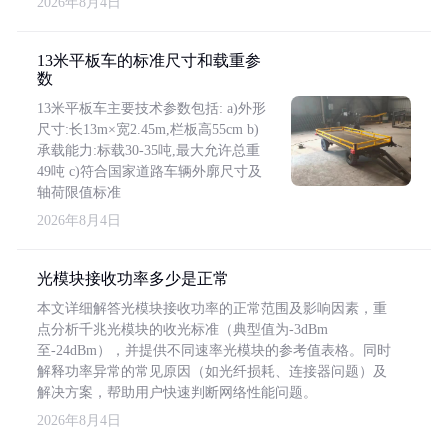
2026年8月4日
13米平板车的标准尺寸和载重参
数
13米平板车主要技术参数包括: a)外形
尺寸:长13m×宽2.45m,栏板高55cm b)
承载能力:标载30-35吨,最大允许总重
49吨 c)符合国家道路车辆外廓尺寸及
轴荷限值标准
2026年8月4日
光模块接收功率多少是正常
本文详细解答光模块接收功率的正常范围及影响因素，重
点分析千兆光模块的收光标准（典型值为-3dBm
至-24dBm），并提供不同速率光模块的参考值表格。同时
解释功率异常的常见原因（如光纤损耗、连接器问题）及
解决方案，帮助用户快速判断网络性能问题。
2026年8月4日