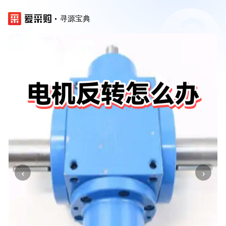
寻源宝典
‹
›