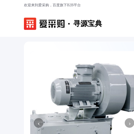
欢迎来到爱采购，百度旗下B2B平台
寻源宝典
‹
›