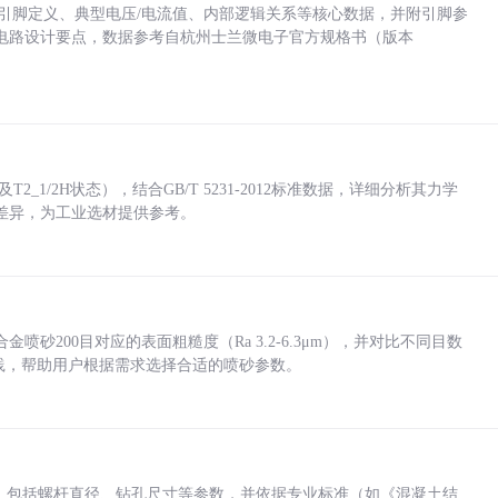
括各引脚定义、典型电压/电流值、内部逻辑关系等核心数据，并附引脚参
电路设计要点，数据参考自杭州士兰微电子官方规格书（版本
_1/2H状态），结合GB/T 5231-2012标准数据，详细分析其力学
差异，为工业选材提供参考。
砂200目对应的表面粗糙度（Ra 3.2-6.3μm），并对比不同目数
业实践，帮助用户根据需求选择合适的喷砂参数。
力，包括螺杆直径、钻孔尺寸等参数，并依据专业标准（如《混凝土结