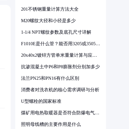
201不锈钢重量计算方法大全
M20螺纹大径和小径是多少
1-1/4 NPT螺纹参数及底孔尺寸详解
F1010E是什么管？能否用3205或3505代
换
20x40x2镀锌方管单米重量计算与应用
分析
抗渗混凝土中P6和P8膨胀剂分别加多少
法兰PN25和PN16有什么区别
消费者对洗衣机的核心需求调研与分析
U型螺栓的国家标准
煤矿用电热取暖器是否符合防爆电气设
备标准
照明母线槽的主要作用是什么