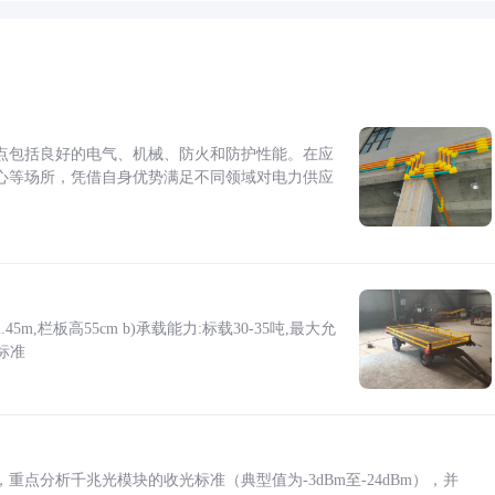
点包括良好的电气、机械、防火和防护性能。在应
心等场所，凭借自身优势满足不同领域对电力供应
5m,栏板高55cm b)承载能力:标载30-35吨,最大允
标准
点分析千兆光模块的收光标准（典型值为-3dBm至-24dBm），并