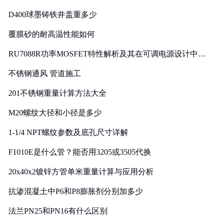
D400球墨铸铁井盖重多少
覆膜砂的耐高温性能如何
RU7088R功率MOSFET特性解析及其在可调电源设计中的
实践
不锈钢通风 管道施工
201不锈钢重量计算方法大全
M20螺纹大径和小径是多少
1-1/4 NPT螺纹参数及底孔尺寸详解
F1010E是什么管？能否用3205或3505代换
20x40x2镀锌方管单米重量计算与应用分析
抗渗混凝土中P6和P8膨胀剂分别加多少
法兰PN25和PN16有什么区别