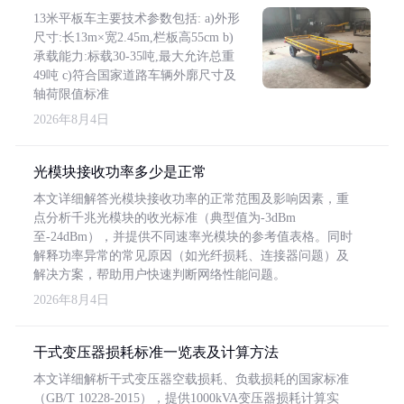
13米平板车主要技术参数包括: a)外形
尺寸:长13m×宽2.45m,栏板高55cm b)
承载能力:标载30-35吨,最大允许总重
49吨 c)符合国家道路车辆外廓尺寸及
轴荷限值标准
2026年8月4日
光模块接收功率多少是正常
本文详细解答光模块接收功率的正常范围及影响因素，重
点分析千兆光模块的收光标准（典型值为-3dBm
至-24dBm），并提供不同速率光模块的参考值表格。同时
解释功率异常的常见原因（如光纤损耗、连接器问题）及
解决方案，帮助用户快速判断网络性能问题。
2026年8月4日
干式变压器损耗标准一览表及计算方法
本文详细解析干式变压器空载损耗、负载损耗的国家标准
（GB/T 10228-2015），提供1000kVA变压器损耗计算实