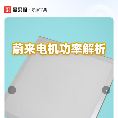
寻源宝典
‹
›