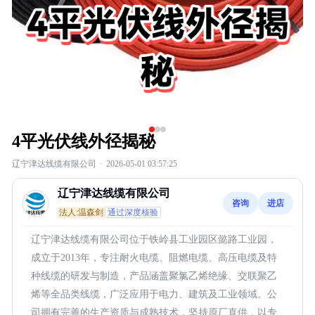
4平光伏线外径揭秘
辽宁津达线缆有限公司
·
2026-05-01 03:57:25
辽宁津达线缆有限公司
咨询
进店
法人:温森剑
通过深度核验
辽宁津达线缆有限公司位于铁岭县工业园区懿路工业园，
成立于2013年，专注耐火电缆、阻燃电缆、高压电缆及特
种线缆的研发与制造，产品涵盖聚氯乙烯绝缘、交联聚乙
烯等全品类线缆，广泛应用于电力、建筑及工业领域。公
司拥有完善的生产资质与成熟技术，坚持原厂直供，以专