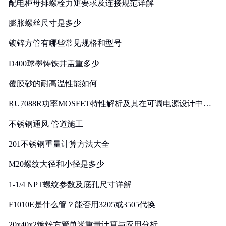
配电柜母排螺栓力矩要求及连接规范详解
膨胀螺丝尺寸是多少
镀锌方管有哪些常见规格和型号
D400球墨铸铁井盖重多少
覆膜砂的耐高温性能如何
RU7088R功率MOSFET特性解析及其在可调电源设计中的
实践
不锈钢通风 管道施工
201不锈钢重量计算方法大全
M20螺纹大径和小径是多少
1-1/4 NPT螺纹参数及底孔尺寸详解
F1010E是什么管？能否用3205或3505代换
20x40x2镀锌方管单米重量计算与应用分析