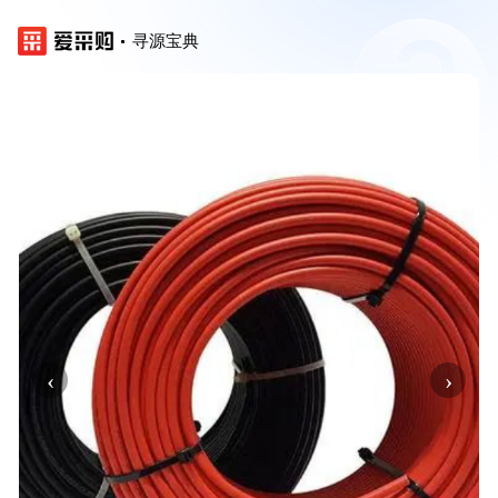
寻源宝典
‹
›