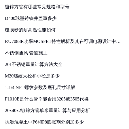
镀锌方管有哪些常见规格和型号
D400球墨铸铁井盖重多少
覆膜砂的耐高温性能如何
RU7088R功率MOSFET特性解析及其在可调电源设计中的
实践
不锈钢通风 管道施工
201不锈钢重量计算方法大全
M20螺纹大径和小径是多少
1-1/4 NPT螺纹参数及底孔尺寸详解
F1010E是什么管？能否用3205或3505代换
20x40x2镀锌方管单米重量计算与应用分析
抗渗混凝土中P6和P8膨胀剂分别加多少