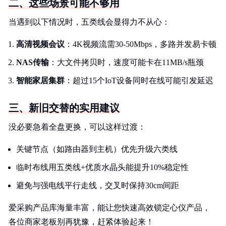
二、这些场景可能不够用
当遇到以下情况时，五类线会显得力不从心：
高清视频会议
：4K视频流需30-50Mbps，多路并发易卡顿
NAS传输
：大文件拷贝时，速度可能卡在11MB/s瓶颈
智能家居集群
：超过15个IoT设备同时在线可能引发延迟
三、新旧交替的实用建议
没必要急着全盘更换，可以这样过渡：
关键节点（如路由器到主机）优先升级六类线
临时布线用五类线+优质水晶头能提升10%稳定性
避免与强电线平行走线，交叉时保持30cm间距
爱采购产品库海量丰富，能让您快速高效锁定心仪产品，
各位商家老板别再犹豫，赶紧体验起来！