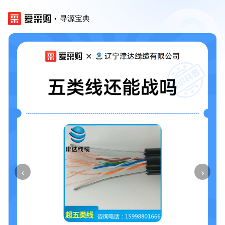
寻源宝典
‹
›