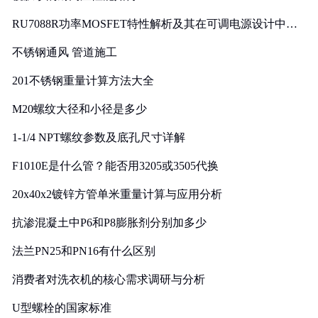
RU7088R功率MOSFET特性解析及其在可调电源设计中的
实践
不锈钢通风 管道施工
201不锈钢重量计算方法大全
M20螺纹大径和小径是多少
1-1/4 NPT螺纹参数及底孔尺寸详解
F1010E是什么管？能否用3205或3505代换
20x40x2镀锌方管单米重量计算与应用分析
抗渗混凝土中P6和P8膨胀剂分别加多少
法兰PN25和PN16有什么区别
消费者对洗衣机的核心需求调研与分析
U型螺栓的国家标准