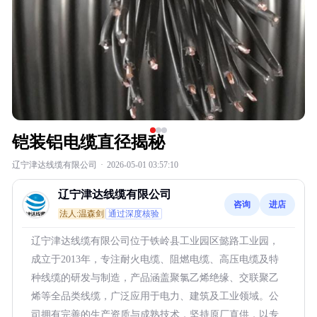
铠装铝电缆直径揭秘
辽宁津达线缆有限公司
·
2026-05-01 03:57:10
辽宁津达线缆有限公司
咨询
进店
法人:温森剑
通过深度核验
辽宁津达线缆有限公司位于铁岭县工业园区懿路工业园，
成立于2013年，专注耐火电缆、阻燃电缆、高压电缆及特
种线缆的研发与制造，产品涵盖聚氯乙烯绝缘、交联聚乙
烯等全品类线缆，广泛应用于电力、建筑及工业领域。公
司拥有完善的生产资质与成熟技术，坚持原厂直供，以专