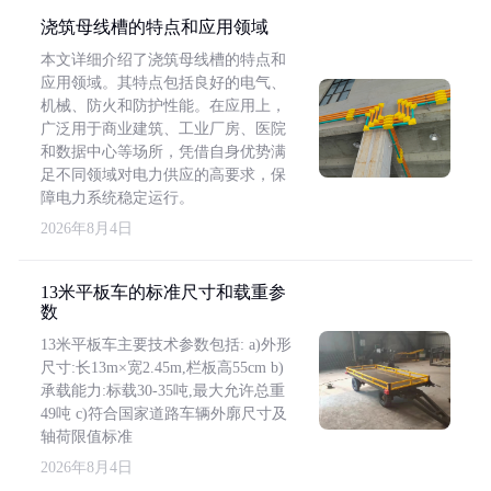
浇筑母线槽的特点和应用领域
本文详细介绍了浇筑母线槽的特点和
应用领域。其特点包括良好的电气、
机械、防火和防护性能。在应用上，
广泛用于商业建筑、工业厂房、医院
和数据中心等场所，凭借自身优势满
足不同领域对电力供应的高要求，保
障电力系统稳定运行。
2026年8月4日
13米平板车的标准尺寸和载重参
数
13米平板车主要技术参数包括: a)外形
尺寸:长13m×宽2.45m,栏板高55cm b)
承载能力:标载30-35吨,最大允许总重
49吨 c)符合国家道路车辆外廓尺寸及
轴荷限值标准
2026年8月4日