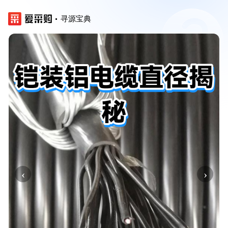
寻源宝典
‹
›