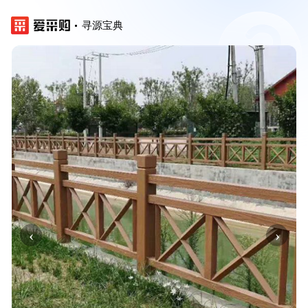
寻源宝典
‹
›