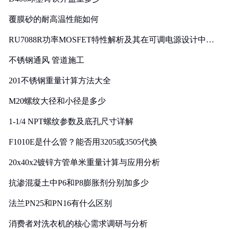
覆膜砂的耐高温性能如何
RU7088R功率MOSFET特性解析及其在可调电源设计中的
实践
不锈钢通风 管道施工
201不锈钢重量计算方法大全
M20螺纹大径和小径是多少
1-1/4 NPT螺纹参数及底孔尺寸详解
F1010E是什么管？能否用3205或3505代换
20x40x2镀锌方管单米重量计算与应用分析
抗渗混凝土中P6和P8膨胀剂分别加多少
法兰PN25和PN16有什么区别
消费者对洗衣机的核心需求调研与分析